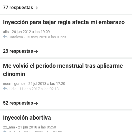
77 respuestas
Inyección para bajar regla afecta mi embarazo
alis
-
26 jun 2012 a las 19:09
Caraleya
-
15 may 2020 a las 01:23
23 respuestas
Me volvió el periodo menstrual tras aplicarme
clinomin
noemi gomez
-
24 jul 2013 a las 17:20
Lidia
-
11 sep 2017 a las 02:13
52 respuestas
Inyección abortiva
22_ana
-
21 jun 2018 a las 05:50