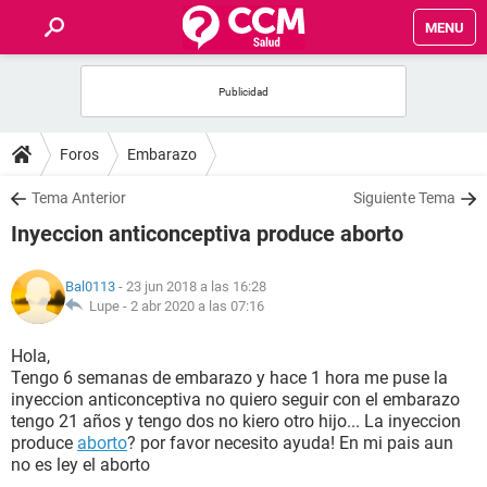
MENU
INICIO
FOROS
Foros
Embarazo
SALUD
Tema Anterior
Siguiente Tema
Inyeccion anticonceptiva produce aborto
FAMILIA
Bal0113
- 23 jun 2018 a las 16:28
NUTRICIÓN
Lupe -
2 abr 2020 a las 07:16
Hola,
BIENESTAR
Tengo 6 semanas de embarazo y hace 1 hora me puse la
inyeccion anticonceptiva no quiero seguir con el embarazo
SEXUALIDAD
tengo 21 años y tengo dos no kiero otro hijo... La inyeccion
produce
aborto
? por favor necesito ayuda! En mi pais aun
no es ley el aborto
GLOSARIO