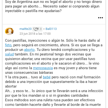
Soy de Argentina aun no es legal el aborto y no tengo dinero
para pagar un aborto.... Necesito saber si conprando algun
inyectable o pastilla me ayudarias?
maitte20
>
Bal0113
3
23 jun 2018 a las 17:00
Con pastillas, inyecciones o algún te. Sólo le harás daño al
feto
, pero seguirá en crecimiento, ahora. Si es que se llega a
producir un
aborto
. Tu útero tendrá complicaciones y tu
salud
también. En mi peatonal tengo dos vecinas que
quisieron abortar, una vecina que por usar pastillas tuvo
complicaciones en el aborto y le sacaron el útero... le vino
algo así como la
menopausia
es muy joven y ahora tiene
unas consecuencias bárbaras
Y la otra pues... tuvo al
bebé
pero nació con mal formación
debido a una inyección que supuestamente la iba a hacer
abortar
Ah... y esos te... lo único que te llevarán será a una infección
por que te los mandan si o si rn grandes cantidades
Esos métodos son una ruleta rusa pueden ser efectivos
como también hacerte daño y llevarte al borde de la muerte