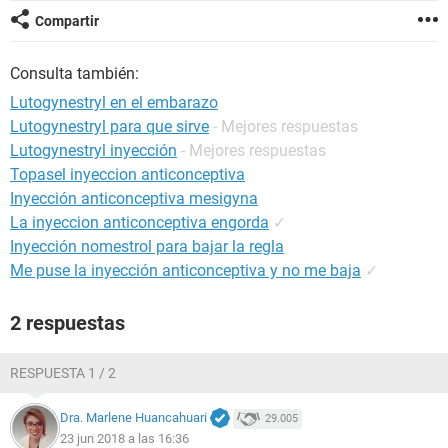
Compartir
Consulta también:
Lutogynestryl en el embarazo
Lutogynestryl para que sirve
- Mejores respuestas
Lutogynestryl inyección
- Mejores respuestas
Topasel inyeccion anticonceptiva
Inyección anticonceptiva mesigyna
La inyeccion anticonceptiva engorda
✓
Inyección nomestrol para bajar la regla
Me puse la inyección anticonceptiva y no me baja
✓
2 respuestas
RESPUESTA 1 / 2
Dra. Marlene Huancahuari
29.005
23 jun 2018 a las 16:36