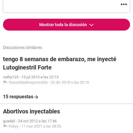
Mostrar toda la discusión
Discusiones similares
tengo 8 semanas de embarazo, me inyecté
Lutoginestril Forte
nathy123
-
15 jul 2013 a las 22:13
Sexualidadresponsable
-
22 dic 2018 a las 20:10
15 respuestas
Abortivos inyectables
guadali
-
24 oct 2012 a las 17:46
Fabyy
-
11 mar 2021 a las 08:26