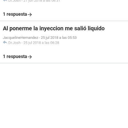
Dr.Josh
-
21 jun 2018 a las 06:31
1 respuesta
Al ponerme la inyeccion me salió liquido
JacquelineHernandez
-
25 jul 2018 a las 05:53
Dr.Josh
-
25 jul 2018 a las 06:28
1 respuesta