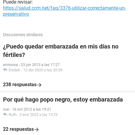
Puede revisar:
https://salud.ccm.net/faq/3376-utilizar-correctamente-un-
preservativo
Discusiones similares
¿Puedo quedar embarazada en mis días no
fértiles?
ermooxa
-
23 jun 2013 a las 17:27
Enidek
-
12 abr 2020 a las 20:39
238 respuestas
Por qué hago popo negro, estoy embarazada
isai
-
16 oct 2012 a las 19:21
Ruth
-
3 ene 2022 a las 13:23
22 respuestas