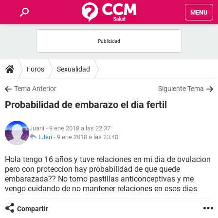
MENU
INICIO
FOROS
Foros
Sexualidad
SALUD
Tema Anterior
Siguiente Tema
Probabilidad de embarazo el dia fertil
FAMILIA
Juani
- 9 ene 2018 a las 22:37
NUTRICIÓN
LJeri
-
9 ene 2018 a las 23:48
Hola tengo 16 años y tuve relaciones en mi dia de ovulacion
BIENESTAR
pero con proteccion hay probabilidad de que quede
embarazada?? No tomo pastillas anticonceptivas y me
SEXUALIDAD
vengo cuidando de no mantener relaciones en esos dias
Compartir
GLOSARIO