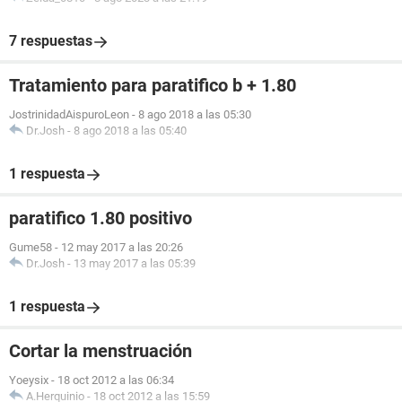
7 respuestas
Tratamiento para paratifico b + 1.80
JostrinidadAispuroLeon
-
8 ago 2018 a las 05:30
Dr.Josh
-
8 ago 2018 a las 05:40
1 respuesta
paratifico 1.80 positivo
Gume58
-
12 may 2017 a las 20:26
Dr.Josh
-
13 may 2017 a las 05:39
1 respuesta
Cortar la menstruación
Yoeysix
-
18 oct 2012 a las 06:34
A.Herquinio
-
18 oct 2012 a las 15:59