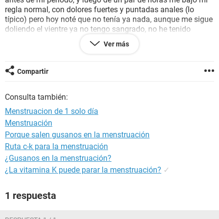
regla normal, con dolores fuertes y puntadas anales (lo
típico) pero hoy noté que no tenía ya nada, aunque me sigue
doliendo el vientre ya no tengo sangrado, no he tenido
ningún
síntoma
de
embarazo
y mi
moco cervical
ha sido
Ver más
normal, Que podrá ser?
PD: suelo tomar
té de canela
después de la ovulación ya que
Compartir
suelo ser muy irregular (mis
ciclos menstruales
varían entre
25 y 35-40 días) y eso me ayuda a regular un poco mis
Consulta también:
periodos.
Menstruacion de 1 solo día
Menstruación
Porque salen gusanos en la menstruación
Ruta c-k para la menstruación
¿Gusanos en la menstruación?
¿La vitamina K puede parar la menstruación?
✓
1 respuesta