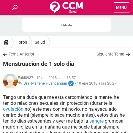
MENU
INICIO
FOROS
Foros
Salud
SALUD
Tema Anterior
Siguiente Tema
Menstruacion de 1 solo día
FAMILIA
Fabi0937
- 10 ene 2018 a las 18:57
NUTRICIÓN
Dra. Marlene Huancahuari
-
10 ene 2018 a las 20:27
Tengo una duda que me esta carcomiendo la mente, he
BIENESTAR
tenido relaciones sexuales sin protección (durante la
ovulación
no) este mes con mi novio, no ha eyaculado
SEXUALIDAD
dentro de mi (siempre lo saca mucho antes), estos días he
tenido dias estresantes y ayer me bajó la
sangre
grumosa
marrón rojiza en la mañana que me suele bajar siempre
GLOSARIO
antes de mi periodo, y luego de un par de horas me bajó mi