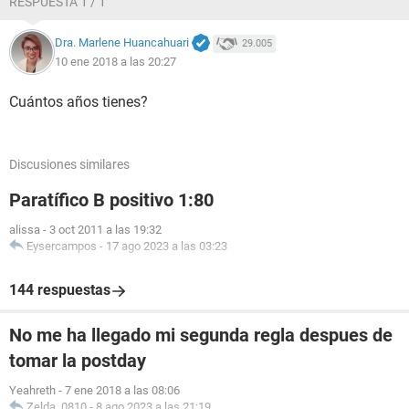
RESPUESTA 1 / 1
Dra. Marlene Huancahuari
29.005
10 ene 2018 a las 20:27
Cuántos años tienes?
Discusiones similares
Paratífico B positivo 1:80
alissa
-
3 oct 2011 a las 19:32
Eysercampos
-
17 ago 2023 a las 03:23
144 respuestas
No me ha llegado mi segunda regla despues de
tomar la postday
Yeahreth
-
7 ene 2018 a las 08:06
Zelda_0810
-
8 ago 2023 a las 21:19