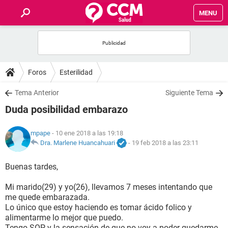
MENU
INICIO
FOROS
Foros
Esterilidad
SALUD
Tema Anterior
Siguiente Tema
Duda posibilidad embarazo
FAMILIA
mpape
- 10 ene 2018 a las 19:18
NUTRICIÓN
Dra. Marlene Huancahuari
-
19 feb 2018 a las 23:11
Buenas tardes,
BIENESTAR
Mi marido(29) y yo(26), llevamos 7 meses intentando que
SEXUALIDAD
me quede embarazada.
Lo único que estoy haciendo es tomar ácido folico y
alimentarme lo mejor que puedo.
GLOSARIO
Tengo SOP y la sensación de que no voy a poder quedarme