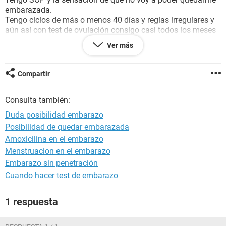
embarazada.
Tengo ciclos de más o menos 40 días y reglas irregulares y
aún así con test de ovulación consigo casi todos los meses
calcular cuando tener relaciones.
Ver más
Siento que estoy perdiendo el tiempo, que hay algún
problema y cada vez me agobio más...
Compartir
Consulta también:
Duda posibilidad embarazo
Posibilidad de quedar embarazada
Amoxicilina en el embarazo
Menstruacion en el embarazo
Embarazo sin penetración
Cuando hacer test de embarazo
1 respuesta