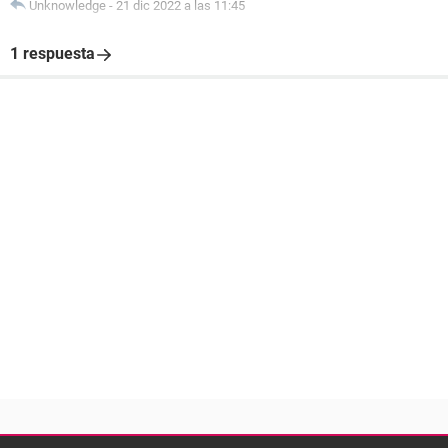
Unknowledge
-
21 dic 2022 a las 11:45
1 respuesta