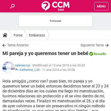
MENU
INICIO
FOROS
Foros
Embarazo
SALUD
Tema Anterior
Siguiente Tema
Mi pareja y yo queremos tener un bebé
Resuelto
FAMILIA
valeriacruz
- Modificado el 12 ene 2018 a las 05:43
NUTRICIÓN
Katherine_L20
-
11 ene 2018 a las 20:08
Hola amig@s ¿como van? pues bien, mi pareja y yo
BIENESTAR
queremos tener un bebé; entonces decidimos tener el 23 y 24
de diciembre días en los cuales me llego mi menstruación,
SEXUALIDAD
tuvimos relaciones sin protección y el se vino dentro de mi,
demasiadas veces. Finalizó mi menstruación el 26; y el día
de ayer volvimos a tener sin preservativo ni ningún método
GLOSARIO
de planificación, ya que estoy en mis días fértiles, ¿que