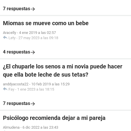
7 respuestas
Miomas se mueve como un bebe
Aracelly
-
4 ene 2019 a las 02:57
Lety
-
27 may 2023 a las 09:18
4 respuestas
¿El chuparle los senos a mi novia puede hacer
que ella bote leche de sus tetas?
anddyacosta22
-
10 feb 2019 a las 15:29
Fay
-
1 ene 2023 a las 18:15
7 respuestas
Psicólogo recomienda dejar a mi pareja
Almudena
-
6 dic 2022 a las 23:43