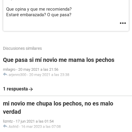
Que opina y que me recomienda?
Estaré embarazada? O que pasa?
Discusiones similares
Que pasa si mí novio me mama los pechos
milagro
-
20 may 2021 a las 21:56
arjenro300
-
20 may 2021 a las 23:38
1 respuesta
mi novio me chupa los pechos, no es malo
verdad
lizmtz
-
17 jun 2021 a las 01:54
Astrid
-
16 mar 2023 a las 07:08