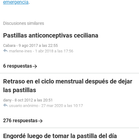
emergencia
.
Discusiones similares
Pastillas anticonceptivas ceciliana
Cabara
-
9 ago 2017 a las 22:55
marlene-ines
-
1 abr 2018 a las 17:56
6 respuestas
Retraso en el ciclo menstrual después de dejar
las pastillas
dany
-
8 oct 2012 a las 20:51
usuario anónimo
-
27 mar 2020 a las 10:17
276 respuestas
Engordé luego de tomar la pastilla del día