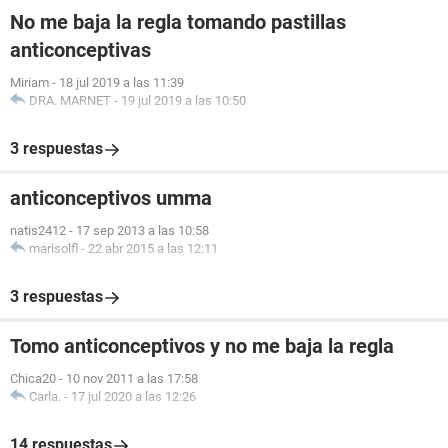
No me baja la regla tomando pastillas
anticonceptivas
Miriam
-
18 jul 2019 a las 11:39
DRA. MARNET
-
19 jul 2019 a las 10:50
3 respuestas
anticonceptivos umma
natis2412
-
17 sep 2013 a las 10:58
marisolfl
-
22 abr 2015 a las 12:11
3 respuestas
Tomo anticonceptivos y no me baja la regla
Chica20
-
10 nov 2011 a las 17:58
Carla.
-
17 jul 2020 a las 12:26
14 respuestas