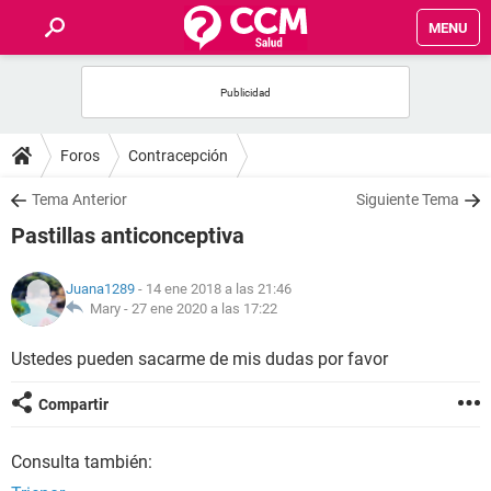
MENU
INICIO
FOROS
Foros
Contracepción
SALUD
Tema Anterior
Siguiente Tema
Pastillas anticonceptiva
FAMILIA
Juana1289
- 14 ene 2018 a las 21:46
NUTRICIÓN
Mary -
27 ene 2020 a las 17:22
Ustedes pueden sacarme de mis dudas por favor
BIENESTAR
Compartir
SEXUALIDAD
Consulta también:
GLOSARIO