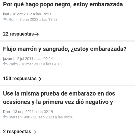
Por qué hago popo negro, estoy embarazada
isai
-
16 oct 2012 a las 19:21
Ruth
-
3 ene 2022 a las 13:23
22 respuestas
Flujo marrón y sangrado, ¿estoy embarazada?
jazumi
-
2 jul 2011 a las 09:24
kathy
-
16 mar 2017 a las 04:16
158 respuestas
Use la misma prueba de embarazo en dos
ocasiones y la primera vez dió negativo y
Dan
-
13 sep 2021 a las 02:19
marsan1990
-
28 sep 2023 a las 09:26
2 respuestas