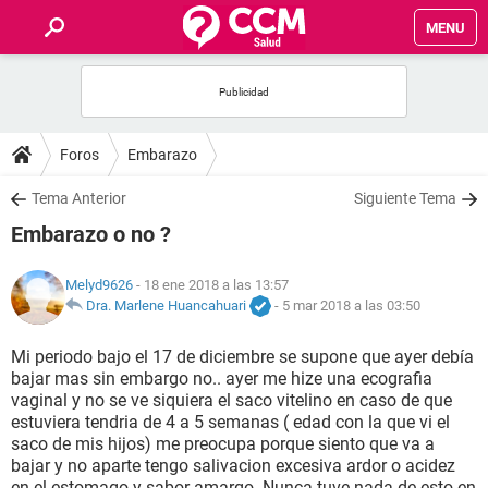
MENU
INICIO
FOROS
Foros
Embarazo
SALUD
Tema Anterior
Siguiente Tema
Embarazo o no ?
FAMILIA
Melyd9626
- 18 ene 2018 a las 13:57
NUTRICIÓN
Dra. Marlene Huancahuari
-
5 mar 2018 a las 03:50
Mi periodo bajo el 17 de diciembre se supone que ayer debía
BIENESTAR
bajar mas sin embargo no.. ayer me hize una ecografia
vaginal y no se ve siquiera el saco vitelino en caso de que
SEXUALIDAD
estuviera tendria de 4 a 5 semanas ( edad con la que vi el
saco de mis hijos) me preocupa porque siento que va a
bajar y no aparte tengo salivacion excesiva ardor o acidez
GLOSARIO
en el estomago y sabor amargo. Nunca tuve nada de esto en