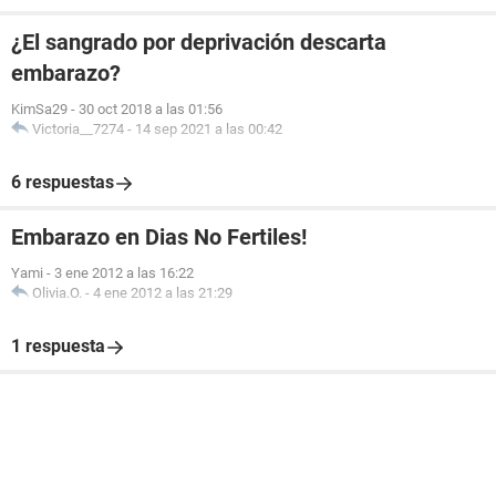
¿El sangrado por deprivación descarta
embarazo?
KimSa29
-
30 oct 2018 a las 01:56
Victoria__7274
-
14 sep 2021 a las 00:42
6 respuestas
Embarazo en Dias No Fertiles!
Yami
-
3 ene 2012 a las 16:22
Olivia.O.
-
4 ene 2012 a las 21:29
1 respuesta