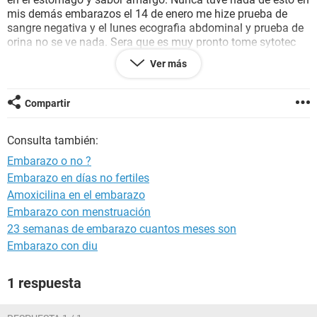
mis demás embarazos el 14 de enero me hize prueba de
sangre negativa y el lunes ecografia abdominal y prueba de
orina no se ve nada. Sera que es muy pronto tome sytotec
para qud me bajara comi ya habia descartado enmbarazo y
Ver más
no bajo tome 4 que puedo tomar para que me baje dd una
vez.
Compartir
Consulta también:
Embarazo o no ?
Embarazo en días no fertiles
Amoxicilina en el embarazo
Embarazo con menstruación
23 semanas de embarazo cuantos meses son
Embarazo con diu
1 respuesta