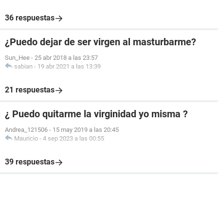
36 respuestas
¿Puedo dejar de ser virgen al masturbarme?
Sun_Hee
-
25 abr 2018 a las 23:57
sabian
-
19 abr 2021 a las 13:39
21 respuestas
¿ Puedo quitarme la virginidad yo misma ?
Andrea_121506
-
15 may 2019 a las 20:45
Mauricio
-
4 sep 2023 a las 00:55
39 respuestas