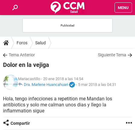
MENU
INICIO
FOROS
Foros
Salud
SALUD
Tema Anterior
Siguiente Tema
Dolor en la vejiga
FAMILIA
Mariacastillo
- 20 ene 2018 a las 14:54
NUTRICIÓN
Dra. Marlene Huancahuari
-
5 mar 2018 a las 04:31
Hola, tengo infecciones a repetition me Mandan los
BIENESTAR
antibiotics y solo me calman unos dias y llego la
inflammation sigue
SEXUALIDAD
Compartir
GLOSARIO