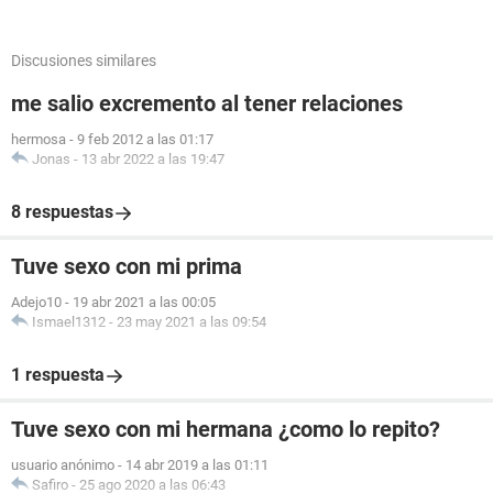
Discusiones similares
me salio excremento al tener relaciones
hermosa
-
9 feb 2012 a las 01:17
Jonas
-
13 abr 2022 a las 19:47
8 respuestas
Tuve sexo con mi prima
Adejo10
-
19 abr 2021 a las 00:05
Ismael1312
-
23 may 2021 a las 09:54
1 respuesta
Tuve sexo con mi hermana ¿como lo repito?
usuario anónimo
-
14 abr 2019 a las 01:11
Safiro
-
25 ago 2020 a las 06:43