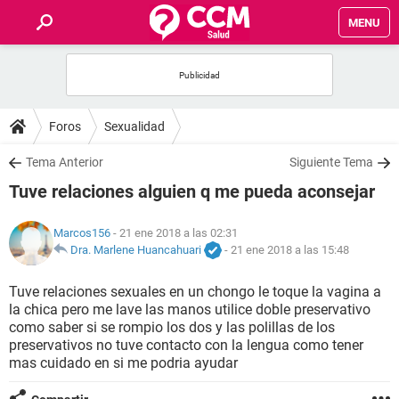
MENU
INICIO
FOROS
Foros
Sexualidad
SALUD
Tema Anterior
Siguiente Tema
Tuve relaciones alguien q me pueda aconsejar
FAMILIA
Marcos156
- 21 ene 2018 a las 02:31
NUTRICIÓN
Dra. Marlene Huancahuari
-
21 ene 2018 a las 15:48
Tuve relaciones sexuales en un chongo le toque la vagina a
BIENESTAR
la chica pero me lave las manos utilice doble preservativo
como saber si se rompio los dos y las polillas de los
SEXUALIDAD
preservativos no tuve contacto con la lengua como tener
mas cuidado en si me podria ayudar
GLOSARIO