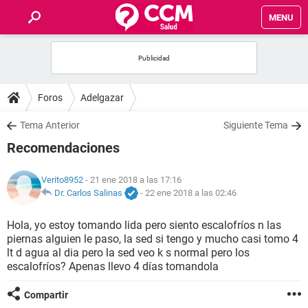
MENU
INICIO
FOROS
Foros
Adelgazar
SALUD
Tema Anterior
Siguiente Tema
Recomendaciones
FAMILIA
Verito8952
- 21 ene 2018 a las 17:16
NUTRICIÓN
Dr. Carlos Salinas
-
22 ene 2018 a las 02:46
Hola, yo estoy tomando lida pero siento escalofríos n las
BIENESTAR
piernas alguien le paso, la sed si tengo y mucho casi tomo 4
lt d agua al dia pero la sed veo k s normal pero los
SEXUALIDAD
escalofríos? Apenas llevo 4 días tomandola
Compartir
GLOSARIO