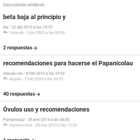
Discusiones similares
beta baja al principio y
lea
-
22 abr 2013 a las 14:15
Yolanda
-
3 jun 2023 a las 06:54
2 respuestas
recomendaciones para hacerse el Papanicolau
maruja-cav
-
8 feb 2010 a las 23:53
Angela
-
7 feb 2020 a las 04:55
40 respuestas
Óvulos uso y recomendaciones
Pomarrosa2
-
29 ene 2014 a las 06:30
marlene-ines
-
29 ene 2014 a las 12:40