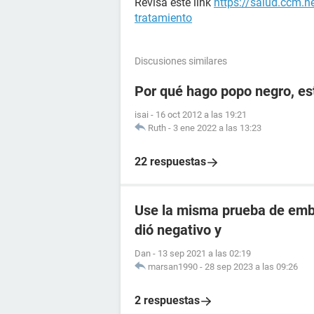
Revisa este link
https://salud.ccm.
tratamiento
Discusiones similares
Por qué hago popo negro, e
isai
-
16 oct 2012 a las 19:21
Ruth
-
3 ene 2022 a las 13:23
22 respuestas
Use la misma prueba de emba
dió negativo y
Dan
-
13 sep 2021 a las 02:19
marsan1990
-
28 sep 2023 a las 09:26
2 respuestas