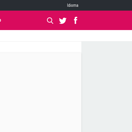
Idioma
O