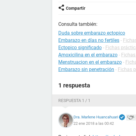
Compartir
Consulta también:
Duda sobre embarazo ectopico
Embarazo en días no fertiles
-
Ficha
Ectopico significado
-
Fichas práctic
Amoxicilina en el embarazo
-
Fichas
Menstruacion en el embarazo
-
Fich
Embarazo sin penetración
-
Fichas 
1 respuesta
RESPUESTA 1 / 1
Dra. Marlene Huancahuari
22 ene 2018 a las 00:42