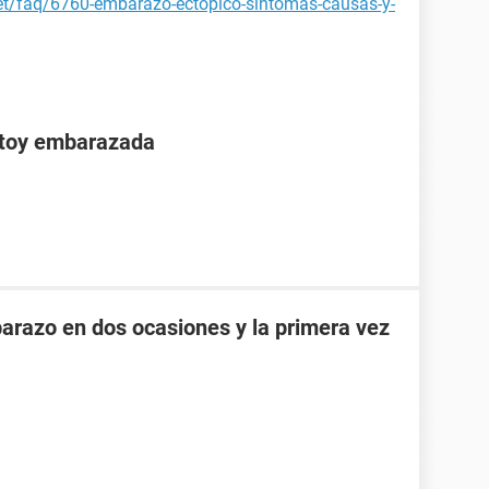
net/faq/6760-embarazo-ectopico-sintomas-causas-y-
stoy embarazada
razo en dos ocasiones y la primera vez