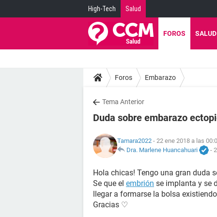
High-Tech
Salud
FOROS
SALUD
Foros
Embarazo
Tema Anterior
Duda sobre embarazo ectop
Tamara2022
- 22 ene 2018 a las 00:
Dra. Marlene Huancahuari
-
2
Hola chicas! Tengo una gran duda s
Se que el
embrión
se implanta y se d
llegar a formarse la bolsa existiend
Gracias ♡