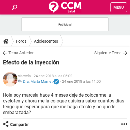
MENU
INICIO
FOROS
Foros
Adolescentes
SALUD
Tema Anterior
Siguiente Tema
Efecto de la inyección
FAMILIA
Marcela
- 24 ene 2018 a las 06:02
NUTRICIÓN
Dra. Marta Marnet
-
24 ene 2018 a las 11:00
Hola soy marcela hace 4 meses deje de colocarme la
BIENESTAR
cyclofen y ahora me la coloque quisiera saber cuantos dias
tengo que esperar para que me haga efecto y no quede
SEXUALIDAD
embarazada?
Compartir
GLOSARIO