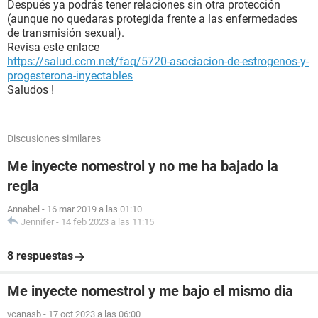
Después ya podrás tener relaciones sin otra protección
(aunque no quedaras protegida frente a las enfermedades
de transmisión sexual).
Revisa este enlace
https://salud.ccm.net/faq/5720-asociacion-de-estrogenos-y-
progesterona-inyectables
Saludos !
Discusiones similares
Me inyecte nomestrol y no me ha bajado la
regla
Annabel
-
16 mar 2019 a las 01:10
Jennifer
-
14 feb 2023 a las 11:15
8 respuestas
Me inyecte nomestrol y me bajo el mismo dia
vcanasb
-
17 oct 2023 a las 06:00