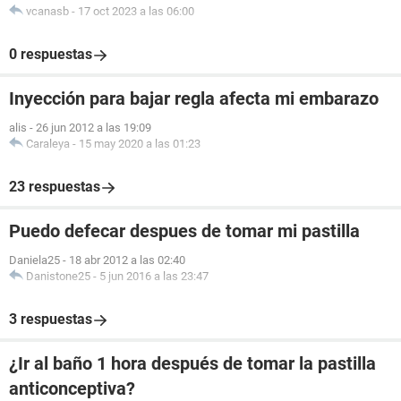
vcanasb
-
17 oct 2023 a las 06:00
0 respuestas
Inyección para bajar regla afecta mi embarazo
alis
-
26 jun 2012 a las 19:09
Caraleya
-
15 may 2020 a las 01:23
23 respuestas
Puedo defecar despues de tomar mi pastilla
Daniela25
-
18 abr 2012 a las 02:40
Danistone25
-
5 jun 2016 a las 23:47
3 respuestas
¿Ir al baño 1 hora después de tomar la pastilla
anticonceptiva?