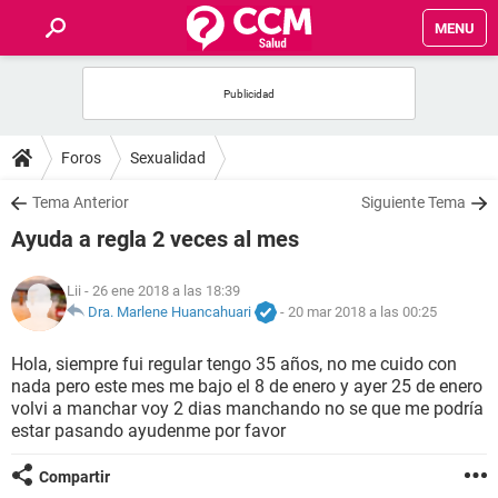
MENU
INICIO
FOROS
Foros
Sexualidad
SALUD
Tema Anterior
Siguiente Tema
Ayuda a regla 2 veces al mes
FAMILIA
Lii
- 26 ene 2018 a las 18:39
NUTRICIÓN
Dra. Marlene Huancahuari
-
20 mar 2018 a las 00:25
Hola, siempre fui regular tengo 35 años, no me cuido con
BIENESTAR
nada pero este mes me bajo el 8 de enero y ayer 25 de enero
volvi a manchar voy 2 dias manchando no se que me podría
SEXUALIDAD
estar pasando ayudenme por favor
Compartir
GLOSARIO