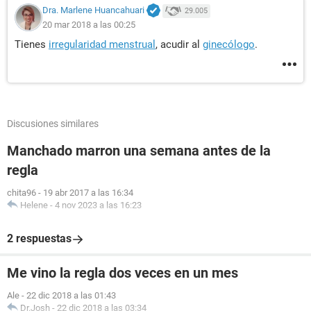
Dra. Marlene Huancahuari
29.005
20 mar 2018 a las 00:25
Tienes
irregularidad menstrual
, acudir al
ginecólogo
.
Discusiones similares
Manchado marron una semana antes de la
regla
chita96
-
19 abr 2017 a las 16:34
Helene
-
4 nov 2023 a las 16:23
2 respuestas
Me vino la regla dos veces en un mes
Ale
-
22 dic 2018 a las 01:43
Dr.Josh
-
22 dic 2018 a las 03:34