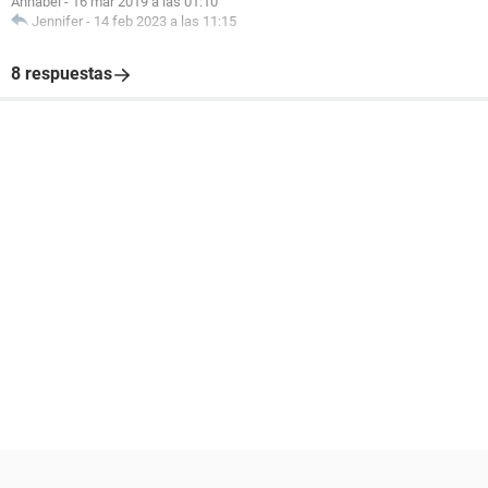
Annabel
-
16 mar 2019 a las 01:10
Jennifer
-
14 feb 2023 a las 11:15
8 respuestas