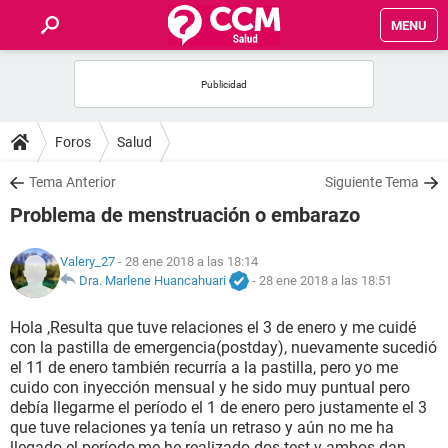
MENU
INICIO
FOROS
Foros
Salud
SALUD
Tema Anterior
Siguiente Tema
Problema de menstruación o embarazo
FAMILIA
Valery_27
- 28 ene 2018 a las 18:14
NUTRICIÓN
Dra. Marlene Huancahuari
-
28 ene 2018 a las 18:51
Hola ,Resulta que tuve relaciones el 3 de enero y me cuidé
BIENESTAR
con la pastilla de emergencia(postday), nuevamente sucedió
el 11 de enero también recurría a la pastilla, pero yo me
SEXUALIDAD
cuido con inyección mensual y he sido muy puntual pero
debía llegarme el período el 1 de enero pero justamente el 3
que tuve relaciones ya tenía un retraso y aún no me ha
GLOSARIO
llegado el período,me he realizado dos test y ambos dan