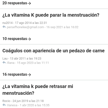
20 respuestas
¿La vitamina K puede parar la menstruación?
nu2014
-
17 ago 2014 a las 22:31
persefhonelee@gmail.com
-
16 sep 2021 a las 16:02
10 respuestas
Coágulos con apariencia de un pedazo de carne
Lau
-
13 abr 2011 a las 19:23
Iliana
-
15 ago 2023 a las 11:11
16 respuestas
¿La vitamina k puede retrasar mi
menstruación?
Rocio
-
24 jun 2019 a las 21:18
Vanesa
-
1 abr 2020 a las 15:35