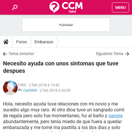
MENU
INICIO
FORUMS
Foros
Embarazo
SALUD
Tema Anterior
Siguiente Tema
Necesito ayuda con unos sintomas que tuve
FAMILIA
despues
NUTRICIÓN
1995
- 2 feb 2018 à 19:42
Carli000
-
2 feb 2018 à 20:09
BIENESTAR
Hola, necesito ayuda tuve relaciones con mi novio y me
sucedio algo muy raro. Al otro dioa tuve un sangrado coml
SEXUALIDAD
de regala pero solo fue momentaneo, fui al baño y
sangre
abundantemente, pero tenía miedo de que fuera a quedar
embarazada y me tomé ma pastilla a los dos dias y solo
GLOSARIO