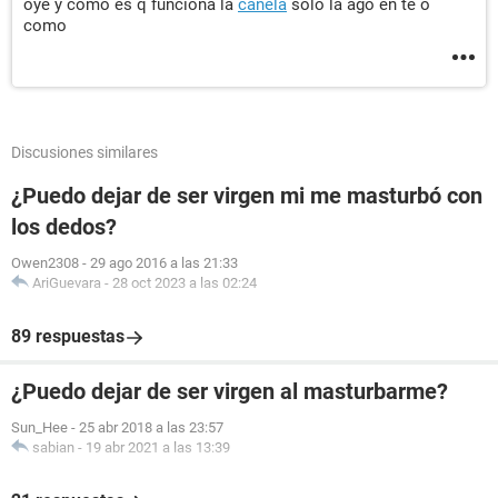
oye y como es q funciona la
canela
solo la ago en te o
como
Discusiones similares
¿Puedo dejar de ser virgen mi me masturbó con
los dedos?
Owen2308
-
29 ago 2016 a las 21:33
AriGuevara
-
28 oct 2023 a las 02:24
89 respuestas
¿Puedo dejar de ser virgen al masturbarme?
Sun_Hee
-
25 abr 2018 a las 23:57
sabian
-
19 abr 2021 a las 13:39