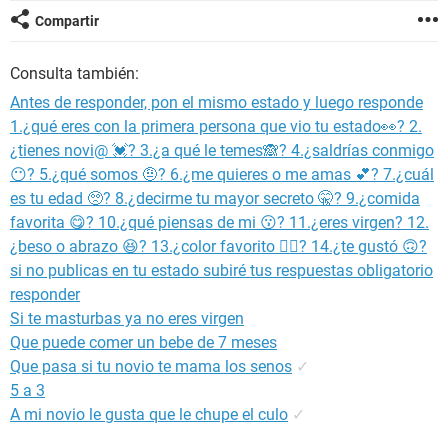
Compartir
Consulta también:
Antes de responder, pon el mismo estado y luego responde
1.¿qué eres con la primera persona que vio tu estado👀? 2.
¿tienes novi@ 💓? 3.¿a qué le temes🙈? 4.¿saldrías conmigo
😶? 5.¿qué somos 🤨? 6.¿me quieres o me amas 💕? 7.¿cuál
es tu edad 🥺? 8.¿decirme tu mayor secreto 🤫? 9.¿comida
favorita 😋? 10.¿qué piensas de mi 😗? 11.¿eres virgen? 12.
¿beso o abrazo 😆? 13.¿color favorito 👌🏻? 14.¿te gustó 🙃?
si no publicas en tu estado subiré tus respuestas obligatorio
responder
Si te masturbas ya no eres virgen
Que puede comer un bebe de 7 meses
Que pasa si tu novio te mama los senos
✓
5 a 3
A mi novio le gusta que le chupe el culo
✓