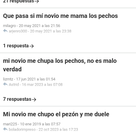
21 respuestas
Que pasa si mí novio me mama los pechos
milagro
-
20 may 2021 a las 21:56
arjenro300
-
20 may 2021 a las 23:38
1 respuesta
mi novio me chupa los pechos, no es malo
verdad
lizmtz
-
17 jun 2021 a las 01:54
Astrid
-
16 mar 2023 a las 07:08
7 respuestas
Mi novio me chupo el pezón y me duele
mari225
-
10 ene 2019 a las 07:57
boladorimpreso
-
22 oct 2023 a las 17:23