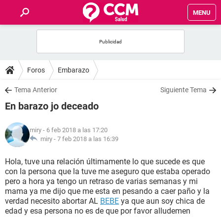
MENU
INICIO
FOROS
Foros
Embarazo
SALUD
Tema Anterior
Siguiente Tema
En barazo jo deceado
FAMILIA
miry
- 6 feb 2018 a las 17:20
NUTRICIÓN
miry -
7 feb 2018 a las 16:39
Hola, tuve una relación últimamente lo que sucede es que
BIENESTAR
con la persona que la tuve me aseguro que estaba operado
pero a hora ya tengo un retraso de varias semanas y mi
SEXUALIDAD
mama ya me dijo que me esta en pesando a caer paño y la
verdad necesito abortar AL
BEBE
ya que aun soy chica de
edad y esa persona no es de que por favor alludemen
GLOSARIO