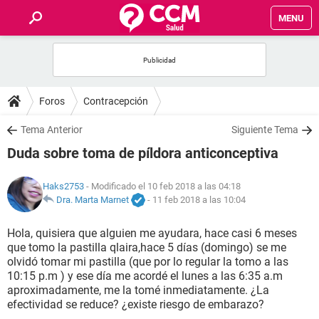
MENU
INICIO
FOROS
Foros
Contracepción
SALUD
Tema Anterior
Siguiente Tema
Duda sobre toma de píldora anticonceptiva
FAMILIA
Haks2753
- Modificado el 10 feb 2018 a las 04:18
NUTRICIÓN
Dra. Marta Marnet
-
11 feb 2018 a las 10:04
Hola, quisiera que alguien me ayudara, hace casi 6 meses
BIENESTAR
que tomo la pastilla qlaira,hace 5 días (domingo) se me
olvidó tomar mi pastilla (que por lo regular la tomo a las
SEXUALIDAD
10:15 p.m ) y ese día me acordé el lunes a las 6:35 a.m
aproximadamente, me la tomé inmediatamente. ¿La
efectividad se reduce? ¿existe riesgo de embarazo?
GLOSARIO