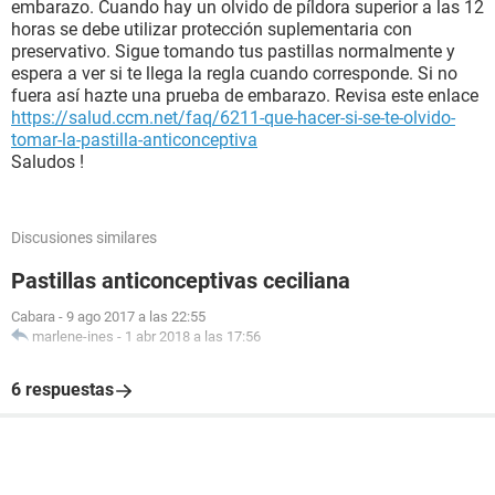
embarazo. Cuando hay un olvido de píldora superior a las 12
horas se debe utilizar protección suplementaria con
preservativo. Sigue tomando tus pastillas normalmente y
espera a ver si te llega la regla cuando corresponde. Si no
fuera así hazte una prueba de embarazo. Revisa este enlace
https://salud.ccm.net/faq/6211-que-hacer-si-se-te-olvido-
tomar-la-pastilla-anticonceptiva
Saludos !
Discusiones similares
Pastillas anticonceptivas ceciliana
Cabara
-
9 ago 2017 a las 22:55
marlene-ines
-
1 abr 2018 a las 17:56
6 respuestas