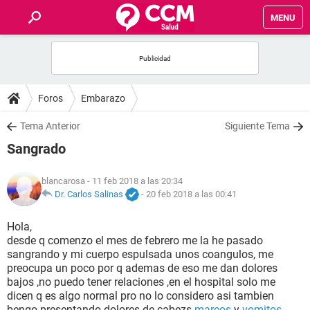
MENU
INICIO
FOROS
Foros
Embarazo
SALUD
Tema Anterior
Siguiente Tema
Sangrado
FAMILIA
blancarosa
- 11 feb 2018 a las 20:34
NUTRICIÓN
Dr. Carlos Salinas
-
20 feb 2018 a las 00:41
Hola,
BIENESTAR
desde q comenzo el mes de febrero me la he pasado
sangrando y mi cuerpo espulsada unos coangulos, me
SEXUALIDAD
preocupa un poco por q ademas de eso me dan dolores
bajos ,no puedo tener relaciones ,en el hospital solo me
dicen q es algo normal pro no lo considero asi tambien
GLOSARIO
bengo presentando dolores de cabezs
mareos
y
vomitos