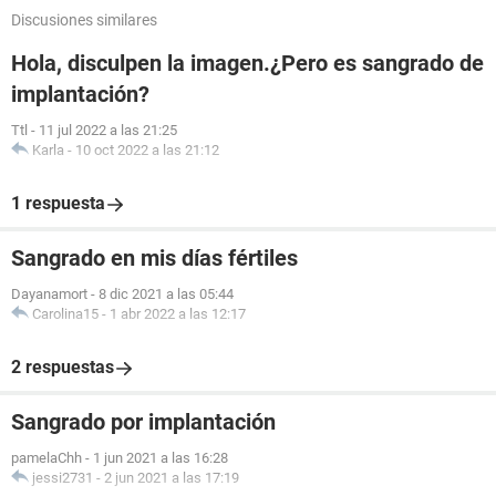
Discusiones similares
Hola, disculpen la imagen.¿Pero es sangrado de
implantación?
Ttl
-
11 jul 2022 a las 21:25
Karla
-
10 oct 2022 a las 21:12
1 respuesta
Sangrado en mis días fértiles
Dayanamort
-
8 dic 2021 a las 05:44
Carolina15
-
1 abr 2022 a las 12:17
2 respuestas
Sangrado por implantación
pamelaChh
-
1 jun 2021 a las 16:28
jessi2731
-
2 jun 2021 a las 17:19