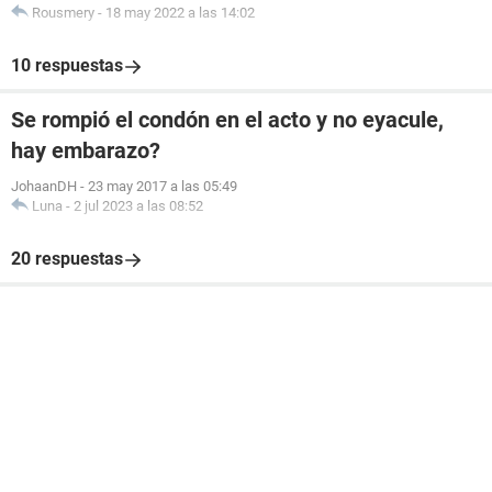
Rousmery
-
18 may 2022 a las 14:02
10 respuestas
Se rompió el condón en el acto y no eyacule,
hay embarazo?
JohaanDH
-
23 may 2017 a las 05:49
Luna
-
2 jul 2023 a las 08:52
20 respuestas