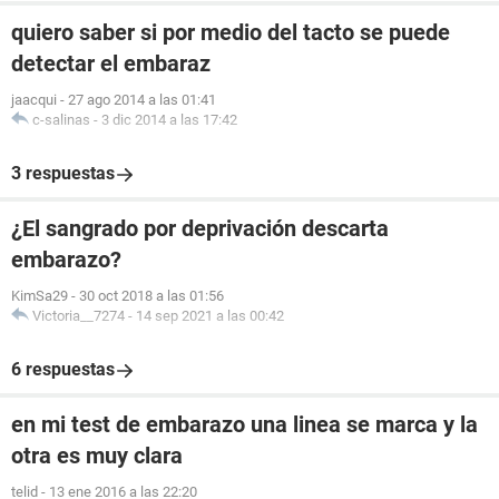
quiero saber si por medio del tacto se puede
detectar el embaraz
jaacqui
-
27 ago 2014 a las 01:41
c-salinas
-
3 dic 2014 a las 17:42
3 respuestas
¿El sangrado por deprivación descarta
embarazo?
KimSa29
-
30 oct 2018 a las 01:56
Victoria__7274
-
14 sep 2021 a las 00:42
6 respuestas
en mi test de embarazo una linea se marca y la
otra es muy clara
telid
-
13 ene 2016 a las 22:20