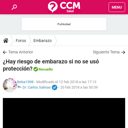
MENU
INICIO
FOROS
Foros
Embarazo
SALUD
Tema Anterior
Siguiente Tema
¿Hay riesgo de embarazo si no se usó
FAMILIA
protección?
Resuelto
NUTRICIÓN
Beba1998
- Modificado el 12 feb 2018 a las 17:13
Dr. Carlos Salinas
-
20 feb 2018 a las 00:39
BIENESTAR
SEXUALIDAD
GLOSARIO