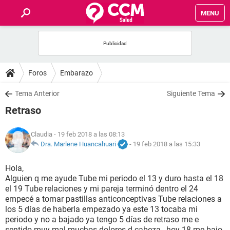
MENU
INICIO
FOROS
Foros
Embarazo
SALUD
Tema Anterior
Siguiente Tema
Retraso
FAMILIA
Claudia
- 19 feb 2018 a las 08:13
NUTRICIÓN
Dra. Marlene Huancahuari
-
19 feb 2018 a las 15:33
Hola,
BIENESTAR
Alguien q me ayude Tube mi periodo el 13 y duro hasta el 18
el 19 Tube relaciones y mi pareja terminó dentro el 24
SEXUALIDAD
empecé a tomar pastillas anticonceptivas Tube relaciones a
los 5 días de haberla empezado ya este 13 tocaba mi
periodo y no a bajado ya tengo 5 días de retraso me e
GLOSARIO
sentido muy mal muchos dolores d cabeza , hoy 18 me bajo