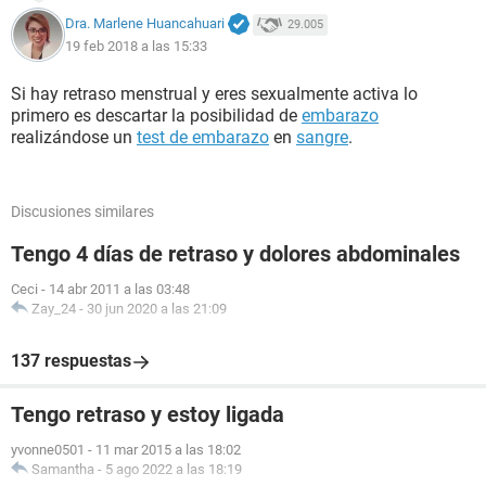
Dra. Marlene Huancahuari
29.005
19 feb 2018 a las 15:33
Si hay retraso menstrual y eres sexualmente activa lo
primero es descartar la posibilidad de
embarazo
realizándose un
test de embarazo
en
sangre
.
Discusiones similares
Tengo 4 días de retraso y dolores abdominales
Ceci
-
14 abr 2011 a las 03:48
Zay_24
-
30 jun 2020 a las 21:09
137 respuestas
Tengo retraso y estoy ligada
yvonne0501
-
11 mar 2015 a las 18:02
Samantha
-
5 ago 2022 a las 18:19