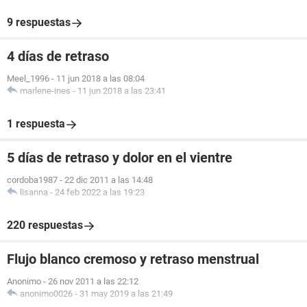
9 respuestas
4 días de retraso
Meel_1996
-
11 jun 2018 a las 08:04
marlene-ines
-
11 jun 2018 a las 23:41
1 respuesta
5 días de retraso y dolor en el vientre
cordoba1987
-
22 dic 2011 a las 14:48
lisanna
-
24 feb 2022 a las 19:23
220 respuestas
Flujo blanco cremoso y retraso menstrual
Anonimo
-
26 nov 2011 a las 22:12
anonimo0026
-
31 may 2019 a las 21:49