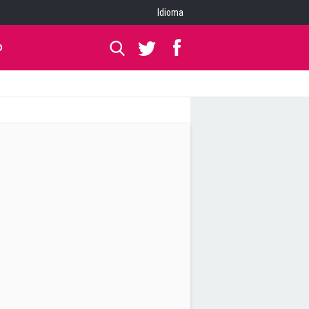
Idioma
O