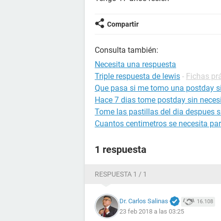
Compartir
Consulta también:
Necesita una respuesta
Triple respuesta de lewis
-
Fichas prá
Que pasa si me tomo una postday si
Hace 7 dias tome postday sin necesi
Tome las pastillas del dia despues 
Cuantos centimetros se necesita para
1 respuesta
RESPUESTA 1 / 1
Dr. Carlos Salinas
16.108
23 feb 2018 a las 03:25