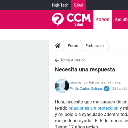
High-Tech
Salud
FOROS
SALUD
Foros
Embarazo
Tema Anterior
Necesita una respuesta
Javiera
- 22 feb 2018 a las 21:26
Dr. Carlos Salinas
-
23 feb 20
Hola, necesito que me saquen de una
tenido
relaciones sin proteccion
y mi
y mi pololo a eyaculado adentro tod
me podrian ayudar. El 6 de marzo s
Tengo 17 años recien