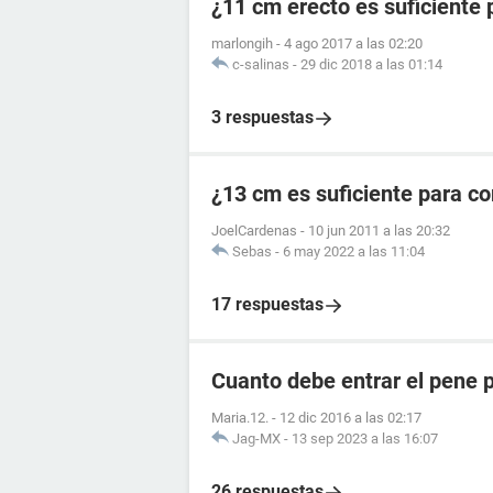
¿11 cm erecto es suficiente 
marlongih
-
4 ago 2017 a las 02:20
c-salinas
-
29 dic 2018 a las 01:14
3 respuestas
¿13 cm es suficiente para c
JoelCardenas
-
10 jun 2011 a las 20:32
Sebas
-
6 may 2022 a las 11:04
17 respuestas
Cuanto debe entrar el pene pa
Maria.12.
-
12 dic 2016 a las 02:17
Jag-MX
-
13 sep 2023 a las 16:07
26 respuestas