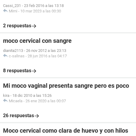
Cassi_231
-
23 feb 2016 a las 13:18
Mimi
-
10 mar 2023 a las 00:30
2 respuestas
moco cervical con sangre
dianita2113
-
26 nov 2012 a las 23:13
c-salinas
-
28 jun 2016 a las 04:17
8 respuestas
Mi moco vaginal presenta sangre pero es poco
kira
-
18 dic 2010 a las 15:26
Micaela
-
26 ene 2020 a las 00:07
26 respuestas
Moco cervical como clara de huevo y con hilos