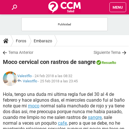
MENU
INICIO
FOROS
Foros
Embarazo
SALUD
Tema Anterior
Siguiente Tema
Moco cervical con rastros de sangre
Resuelto
FAMILIA
Valestflo
- 24 feb 2018 a las 08:32
NUTRICIÓN
Valestflo
-
25 feb 2018 a las 23:45
Hola, tengo una duda mi ultima regla fue del 30 al 4 de
BIENESTAR
febrero y hace algunos dias, el miercoles cuando fui al baño
note que mi
moco
normal salia manchado de rojo y ya tiene
SEXUALIDAD
dos dias asi, me preocupa porque nunca me habia pasado,
cuando me limpio no me salen rastros de
sangre
, sale
normal a veces un poquito
cafe
, pero a que se debe, no he
GLOSARIO
mantenido relaciones sexuales aunque mi novio me toco en