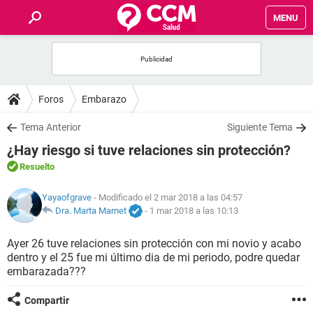
MENU
INICIO
FOROS
Foros
Embarazo
SALUD
Tema Anterior
Siguiente Tema
¿Hay riesgo si tuve relaciones sin protección?
FAMILIA
Resuelto
NUTRICIÓN
Yayaofgrave
- Modificado el 2 mar 2018 a las 04:57
Dra. Marta Marnet
-
1 mar 2018 a las 10:13
BIENESTAR
Ayer 26 tuve relaciones sin protección con mi novio y acabo
dentro y el 25 fue mi último dia de mi periodo, podre quedar
SEXUALIDAD
embarazada???
Compartir
GLOSARIO