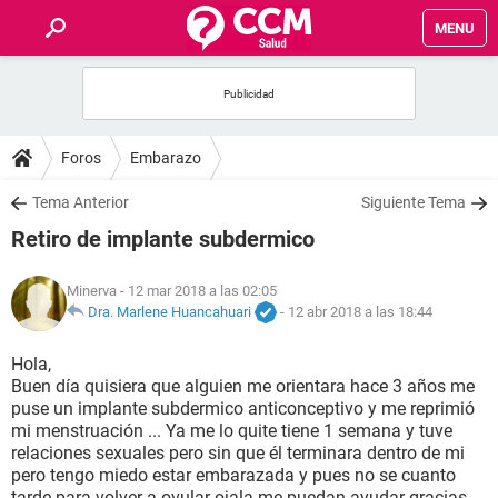
MENU
INICIO
FOROS
Foros
Embarazo
SALUD
Tema Anterior
Siguiente Tema
Retiro de implante subdermico
FAMILIA
Minerva
- 12 mar 2018 a las 02:05
NUTRICIÓN
Dra. Marlene Huancahuari
-
12 abr 2018 a las 18:44
Hola,
BIENESTAR
Buen día quisiera que alguien me orientara hace 3 años me
puse un implante subdermico anticonceptivo y me reprimió
SEXUALIDAD
mi menstruación ... Ya me lo quite tiene 1 semana y tuve
relaciones sexuales pero sin que él terminara dentro de mi
pero tengo miedo estar embarazada y pues no se cuanto
GLOSARIO
tarde para volver a ovular ojala me puedan ayudar gracias