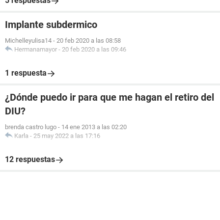
5 respuestas
Implante subdermico
Michelleyulisa14
-
20 feb 2020 a las 08:58
Hermanamayor
-
20 feb 2020 a las 09:46
1 respuesta
¿Dónde puedo ir para que me hagan el retiro del
DIU?
brenda castro lugo
-
14 ene 2013 a las 02:20
Karla
-
25 may 2022 a las 17:16
12 respuestas