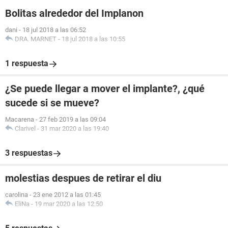
Bolitas alrededor del Implanon
dani
-
18 jul 2018 a las 06:52
DRA. MARNET
-
18 jul 2018 a las 10:55
1 respuesta
¿Se puede llegar a mover el implante?, ¿qué
sucede si se mueve?
Macarena
-
27 feb 2019 a las 09:04
Clarivel
-
31 mar 2020 a las 19:40
3 respuestas
molestias despues de retirar el diu
carolina
-
23 ene 2012 a las 01:45
EliNa
-
19 mar 2020 a las 12:50