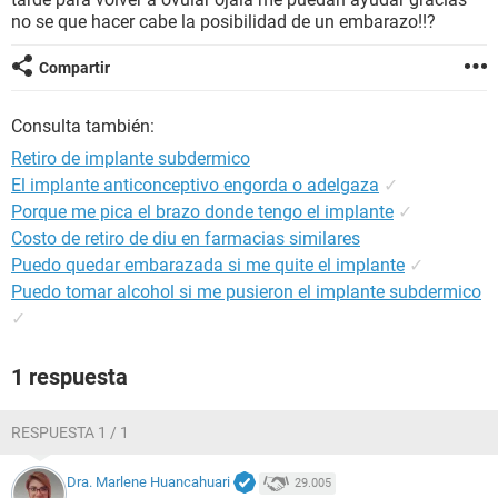
no se que hacer cabe la posibilidad de un embarazo!!?
Compartir
Consulta también:
Retiro de implante subdermico
El implante anticonceptivo engorda o adelgaza
✓
Porque me pica el brazo donde tengo el implante
✓
Costo de retiro de diu en farmacias similares
Puedo quedar embarazada si me quite el implante
✓
Puedo tomar alcohol si me pusieron el implante subdermico
✓
1 respuesta
RESPUESTA 1 / 1
Dra. Marlene Huancahuari
29.005