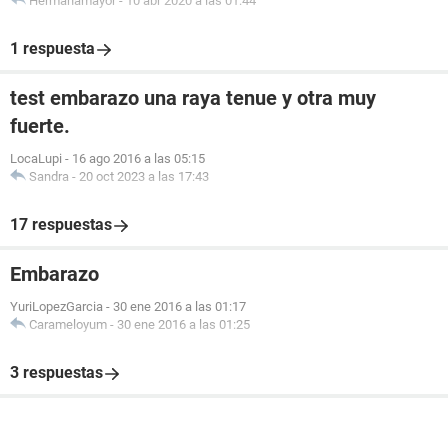
Hermanamayor
-
10 abr 2020 a las 01:44
1 respuesta
test embarazo una raya tenue y otra muy
fuerte.
LocaLupi
-
16 ago 2016 a las 05:15
Sandra
-
20 oct 2023 a las 17:43
17 respuestas
Embarazo
YuriLopezGarcia
-
30 ene 2016 a las 01:17
Carameloyum
-
30 ene 2016 a las 01:25
3 respuestas