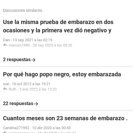
Discusiones similares
Use la misma prueba de embarazo en dos
ocasiones y la primera vez dió negativo y
Dan
-
13 sep 2021 a las 02:19
marsan1990
-
28 sep 2023 a las 09:26
2 respuestas
Por qué hago popo negro, estoy embarazada
isai
-
16 oct 2012 a las 19:21
Ruth
-
3 ene 2022 a las 13:23
22 respuestas
Cuantos meses son 23 semanas de embarazo .
Carolina271992
-
10 abr 2020 a las 00:43