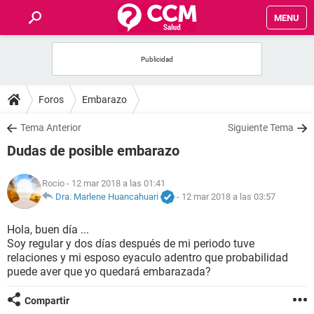
MENU
INICIO
FOROS
Foros
Embarazo
SALUD
Tema Anterior
Siguiente Tema
Dudas de posible embarazo
FAMILIA
Rocio
- 12 mar 2018 a las 01:41
NUTRICIÓN
Dra. Marlene Huancahuari
-
12 mar 2018 a las 03:57
Hola, buen día ...
BIENESTAR
Soy regular y dos días después de mi periodo tuve
relaciones y mi esposo eyaculo adentro que probabilidad
SEXUALIDAD
puede aver que yo quedará embarazada?
Compartir
GLOSARIO