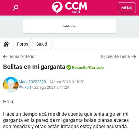
MENU
INICIO
FORUMS
Foros
Salud
SALUD
Tema Anterior
Siguiente Tema
Bolitas en mi garganta
Resuelto
/Cerrado
FAMILIA
Maria23232323
- 14 mar 2018 à 10:20
NUTRICIÓN
xdrt
-
22 ago 2021 à 11:24
Hola,
BIENESTAR
Hace un tiempo acá me di de cuenta que tenia algo en mi
SEXUALIDAD
garganta en la pared de mi garganta bolas planas aveces
son rosadas y otras están irritadas estoy súper asustada.
GLOSARIO