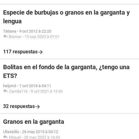
Especie de burbujas o granos en la garganta y
lengua
Tatiana
-
9 oct 2012 à 22:20
Breiner
-
13 sep 2023 à 07:01
117 respuestas
Bolitas en el fondo de la garganta, ¿tengo una
ETS?
helpm3
-
7 oct 2018 à 04:11
Camila116
-
9 oct 2021 à 15:43
32 respuestas
Granos en la garganta
Ulisesillo
-
26 may 2015 à 04:12
Miguel
-
28 may 2022 à 14:44