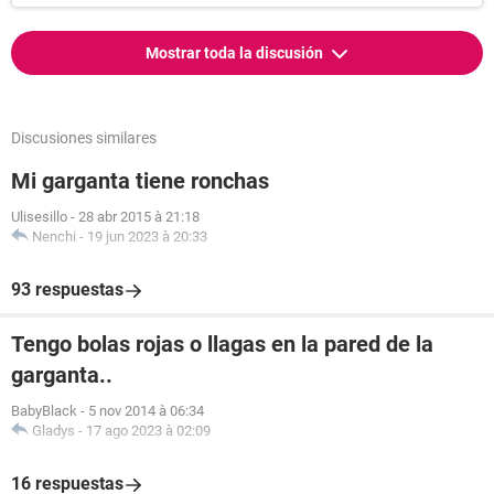
Mostrar toda la discusión
Discusiones similares
Mi garganta tiene ronchas
Ulisesillo
-
28 abr 2015 à 21:18
Nenchi
-
19 jun 2023 à 20:33
93 respuestas
Tengo bolas rojas o llagas en la pared de la
garganta..
BabyBlack
-
5 nov 2014 à 06:34
Gladys
-
17 ago 2023 à 02:09
16 respuestas