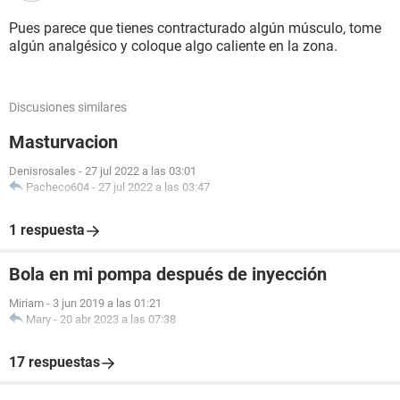
Pues parece que tienes contracturado algún músculo, tome
algún analgésico y coloque algo caliente en la zona.
Discusiones similares
Masturvacion
Denisrosales
-
27 jul 2022 a las 03:01
Pacheco604
-
27 jul 2022 a las 03:47
1 respuesta
Bola en mi pompa después de inyección
Miriam
-
3 jun 2019 a las 01:21
Mary
-
20 abr 2023 a las 07:38
17 respuestas