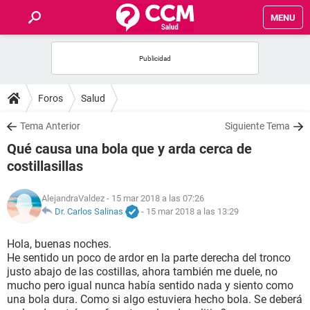
MENU
INICIO
FOROS
Foros
Salud
SALUD
Tema Anterior
Siguiente Tema
Qué causa una bola que y arda cerca de
FAMILIA
costillasillas
NUTRICIÓN
AlejandraValdez
- 15 mar 2018 a las 07:26
Dr. Carlos Salinas
-
15 mar 2018 a las 13:29
BIENESTAR
Hola, buenas noches.
He sentido un poco de ardor en la parte derecha del tronco
SEXUALIDAD
justo abajo de las costillas, ahora también me duele, no
mucho pero igual nunca había sentido nada y siento como
una bola dura. Como si algo estuviera hecho bola. Se deberá
GLOSARIO