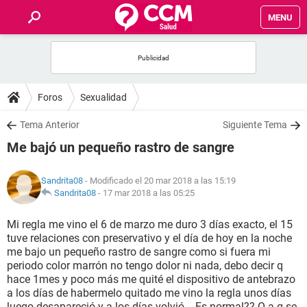
MENU
INICIO
FOROS
Foros
Sexualidad
SALUD
Tema Anterior
Siguiente Tema
Me bajó un pequeño rastro de sangre
FAMILIA
Sandrita08
- Modificado el 20 mar 2018 a las 15:19
NUTRICIÓN
Sandrita08
-
17 mar 2018 a las 05:25
Mi regla me vino el 6 de marzo me duro 3 días exacto, el 15
BIENESTAR
tuve relaciones con preservativo y el día de hoy en la noche
me bajo un pequeño rastro de sangre como si fuera mi
SEXUALIDAD
periodo color marrón no tengo dolor ni nada, debo decir q
hace 1mes y poco más me quité el dispositivo de antebrazo
a los días de habermelo quitado me vino la regla unos días
GLOSARIO
luego desapareció y a los días volvió... Es normal?? O a q se