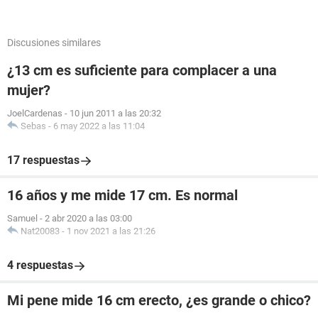
Discusiones similares
¿13 cm es suficiente para complacer a una
mujer?
JoelCardenas
-
10 jun 2011 a las 20:32
Sebas
-
6 may 2022 a las 11:04
17 respuestas
16 años y me mide 17 cm. Es normal
Samuel
-
2 abr 2020 a las 03:00
Nat20083
-
1 nov 2021 a las 21:26
4 respuestas
Mi pene mide 16 cm erecto, ¿es grande o chico?