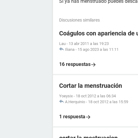
Si ya has menstruado puedes descar
Discusiones similares
Coágulos con apariencia de 
Lau
-
13 abr 2011 a las 19:23
Iliana
-
15 ago 2023 a las 11:11
16 respuestas
Cortar la menstruación
Yoeysix
-
18 oct 2012 a las 06:34
A.Herquinio
-
18 oct 2012 a las 15:59
1 respuesta