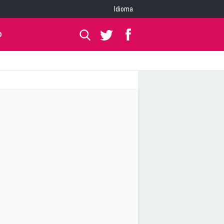
Idioma
O