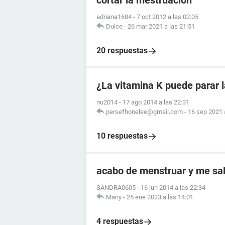
cortar la mestruacion
adriana1684
-
7 oct 2012 a las 02:05
Dulce
-
26 mar 2021 a las 21:51
20 respuestas
¿La vitamina K puede parar 
nu2014
-
17 ago 2014 a las 22:31
persefhonelee@gmail.com
-
16 sep 2021 
10 respuestas
acabo de menstruar y me sal
SANDRA0605
-
16 jun 2014 a las 22:34
Many
-
25 ene 2023 a las 14:01
4 respuestas