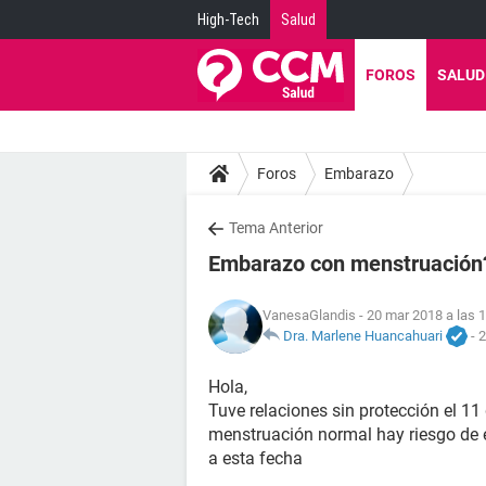
High-Tech
Salud
FOROS
SALUD
Foros
Embarazo
Tema Anterior
Embarazo con menstruación
VanesaGlandis
- 20 mar 2018 a las 
Dra. Marlene Huancahuari
-
2
Hola,
Tuve relaciones sin protección el 11 
menstruación normal hay riesgo de
a esta fecha