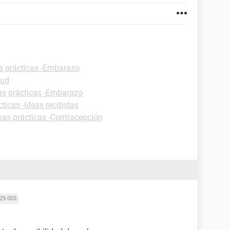
s prácticas -Embarazo
lud
as prácticas -Embarazo
ticas -Ideas recibidas
has prácticas -Contracepción
29.005