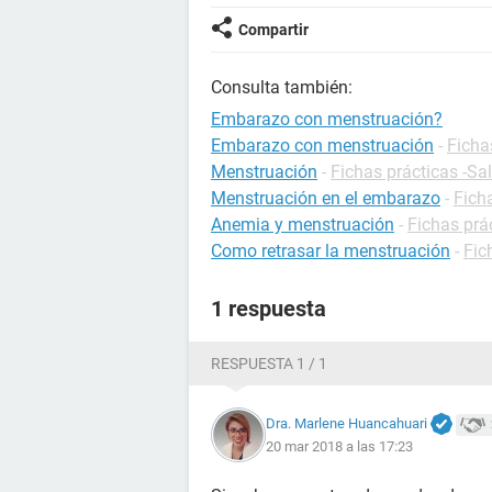
Compartir
Consulta también:
Embarazo con menstruación?
Embarazo con menstruación
-
Ficha
Menstruación
-
Fichas prácticas -Sa
Menstruación en el embarazo
-
Fich
Anemia y menstruación
-
Fichas prác
Como retrasar la menstruación
-
Fic
1 respuesta
RESPUESTA 1 / 1
Dra. Marlene Huancahuari
20 mar 2018 a las 17:23