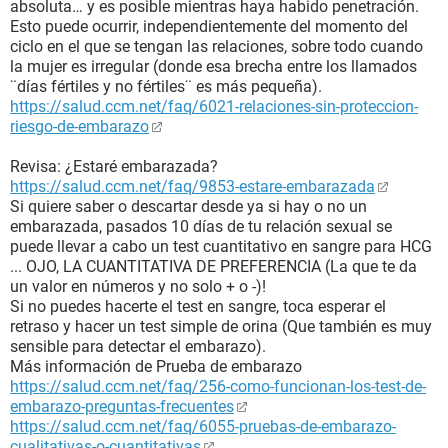
absoluta… y es posible mientras haya habido penetración.
Esto puede ocurrir, independientemente del momento del
ciclo en el que se tengan las relaciones, sobre todo cuando
la mujer es irregular (donde esa brecha entre los llamados
¨días fértiles y no fértiles¨ es más pequeña).
https://salud.ccm.net/faq/6021-relaciones-sin-proteccion-
riesgo-de-embarazo
Revisa: ¿Estaré embarazada?
https://salud.ccm.net/faq/9853-estare-embarazada
Si quiere saber o descartar desde ya si hay o no un
embarazada, pasados 10 días de tu relación sexual se
puede llevar a cabo un test cuantitativo en sangre para HCG
... OJO, LA CUANTITATIVA DE PREFERENCIA (La que te da
un valor en números y no solo + o -)!
Si no puedes hacerte el test en sangre, toca esperar el
retraso y hacer un test simple de orina (Que también es muy
sensible para detectar el embarazo).
Más información de Prueba de embarazo
https://salud.ccm.net/faq/256-como-funcionan-los-test-de-
embarazo-preguntas-frecuentes
https://salud.ccm.net/faq/6055-pruebas-de-embarazo-
cualitativas-o-cuantitativas