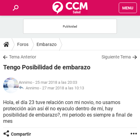
MENU
INICIO
FOROS
Foros
Embarazo
SALUD
Tema Anterior
Siguiente Tema
Tengo Posibilidad de embarazo
FAMILIA
Annimo
- 25 mar 2018 a las 20:03
NUTRICIÓN
Annimo -
27 mar 2018 a las 10:13
Hola, el día 23 tuve relación con mi novio, no usamos
BIENESTAR
protección aún así él no eyaculo dentro de mí, hay
posibilidad de embarazo?, mi periodo es siempre a final de
SEXUALIDAD
mes
Compartir
GLOSARIO