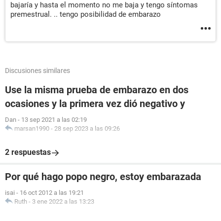
bajaría y hasta el momento no me baja y tengo síntomas
premestrual. .. tengo posibilidad de embarazo
Discusiones similares
Use la misma prueba de embarazo en dos
ocasiones y la primera vez dió negativo y
Dan
-
13 sep 2021 a las 02:19
marsan1990
-
28 sep 2023 a las 09:26
2 respuestas
Por qué hago popo negro, estoy embarazada
isai
-
16 oct 2012 a las 19:21
Ruth
-
3 ene 2022 a las 13:23