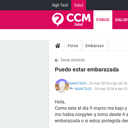
High-Tech
Salud
FOROS
SALUD
Foros
Embarazo
Tema Anterior
Puedo estar embarazada
NANITA25
- 25 mar 2018 a las 20:16
NANITA25
-
26 mar 2018 a las 01
Hola,
Como esta el dia 9 marzo me bajo y 
mo habia norgylen q tomo desde 4 añ
embsrazada o si estoy protegida des