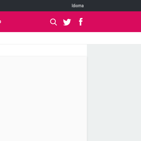
Idioma
O