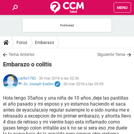
MENU
INICIO
FOROS
Foros
Embarazo
SALUD
Tema Anterior
Siguiente Tema
Embarazo o colitis
FAMILIA
carito1782
- 30 mar 2018 a las 02:36
NUTRICIÓN
Dr. Joseph Exebio
-
30 mar 2018 a las 05:55
Hola tengo 35años y una niña de 10 años ,deje las pastillas
BIENESTAR
el año pasado y mi esposo y yo estamos haciendo el saca
antes de eyacular,soy regular suiempre lo e sido nunka me e
SEXUALIDAD
retrasado a excepcion de mi primer embarazo, y ahorita llevo
4 dias de retraso y mi vientre bajo esta inflamado como
gases tengo colon irritable asi k no se si sera eso ,me duele
GLOSARIO
la la parye baja de la espalda pero ningun otro sintoma