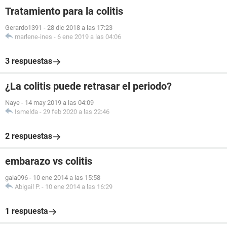
Tratamiento para la colitis
Gerardo1391
-
28 dic 2018 a las 17:23
marlene-ines
-
6 ene 2019 a las 04:06
3 respuestas
¿La colitis puede retrasar el periodo?
Naye
-
14 may 2019 a las 04:09
Ismelda
-
29 feb 2020 a las 22:46
2 respuestas
embarazo vs colitis
gala096
-
10 ene 2014 a las 15:58
Abigail P.
-
10 ene 2014 a las 16:29
1 respuesta