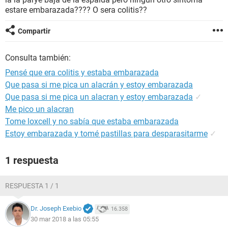
estare embarazada???? O sera colitis??
Compartir
Consulta también:
Pensé que era colitis y estaba embarazada
Que pasa si me pica un alacrán y estoy embarazada
Que pasa si me pica un alacran y estoy embarazada
✓
Me pico un alacran
Tome loxcell y no sabía que estaba embarazada
Estoy embarazada y tomé pastillas para desparasitarme
✓
1 respuesta
RESPUESTA 1 / 1
Dr. Joseph Exebio
16.358
30 mar 2018 a las 05:55