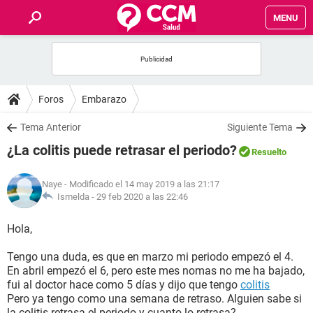
MENU
INICIO
FOROS
Foros
Embarazo
SALUD
Tema Anterior
Siguiente Tema
¿La colitis puede retrasar el periodo?
Resuelto
FAMILIA
Naye
- Modificado el 14 may 2019 a las 21:17
NUTRICIÓN
Ismelda -
29 feb 2020 a las 22:46
Hola,
BIENESTAR
Tengo una duda, es que en marzo mi periodo empezó el 4.
SEXUALIDAD
En abril empezó el 6, pero este mes nomas no me ha bajado,
fui al doctor hace como 5 días y dijo que tengo
colitis
Pero ya tengo como una semana de retraso. Alguien sabe si
GLOSARIO
la colitis retrasa el periodo y cuanto lo retrasa?.