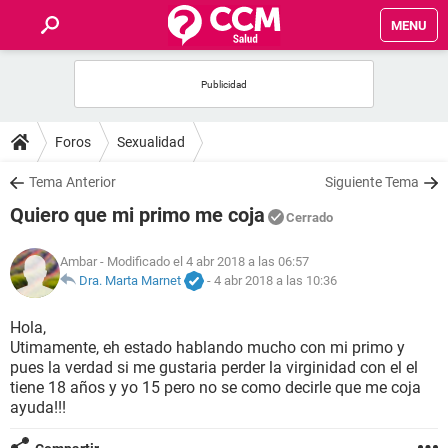
MENU
INICIO
FOROS
Foros
Sexualidad
SALUD
Tema Anterior
Siguiente Tema
Quiero que mi primo me coja
Cerrado
FAMILIA
Ambar
- Modificado el 4 abr 2018 a las 06:57
NUTRICIÓN
Dra. Marta Marnet
-
4 abr 2018 a las 10:36
Hola,
BIENESTAR
Utimamente, eh estado hablando mucho con mi primo y
pues la verdad si me gustaria perder la virginidad con el el
SEXUALIDAD
tiene 18 años y yo 15 pero no se como decirle que me coja
ayuda!!!
GLOSARIO