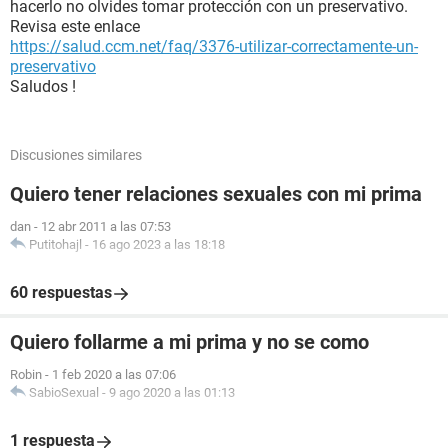
hacerlo no olvides tomar protección con un preservativo.
Revisa este enlace
https://salud.ccm.net/faq/3376-utilizar-correctamente-un-
preservativo
Saludos !
Discusiones similares
Quiero tener relaciones sexuales con mi prima
dan
-
12 abr 2011 a las 07:53
Putitohajl
-
16 ago 2023 a las 18:18
60 respuestas
Quiero follarme a mi prima y no se como
Robin
-
1 feb 2020 a las 07:06
SabioSexual
-
9 ago 2020 a las 01:13
1 respuesta