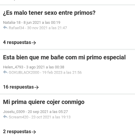
¿Es malo tener sexo entre primos?
Natalia-18
-
8 jun 2021 a las 00:19
Rafael34
-
30 nov 2021 a las 21:47
4 respuestas
Esta bien que me bañe com mi primo especial
Helen_4793
-
3 ago 2021 a las 00:38
GOKUBLACK2000
-
19 feb 2023 a las 21:56
16 respuestas
Mi prima quiere cojer conmigo
Joselu_0309
-
20 sep 2021 a las 05:27
Scream420
-
23 oct 2021 a las 19:13
2 respuestas