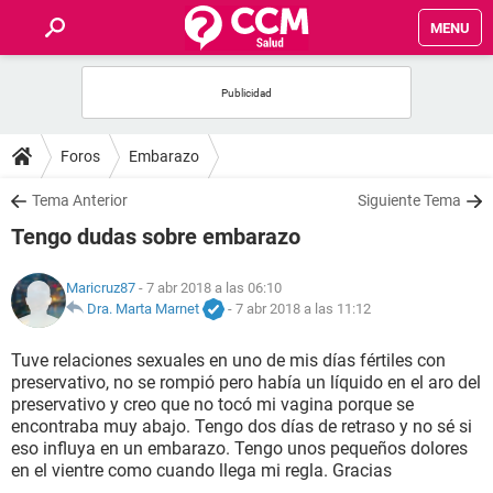
MENU
INICIO
FOROS
Foros
Embarazo
SALUD
Tema Anterior
Siguiente Tema
Tengo dudas sobre embarazo
FAMILIA
Maricruz87
- 7 abr 2018 a las 06:10
NUTRICIÓN
Dra. Marta Marnet
-
7 abr 2018 a las 11:12
Tuve relaciones sexuales en uno de mis días fértiles con
BIENESTAR
preservativo, no se rompió pero había un líquido en el aro del
preservativo y creo que no tocó mi vagina porque se
SEXUALIDAD
encontraba muy abajo. Tengo dos días de retraso y no sé si
eso influya en un embarazo. Tengo unos pequeños dolores
en el vientre como cuando llega mi regla. Gracias
GLOSARIO