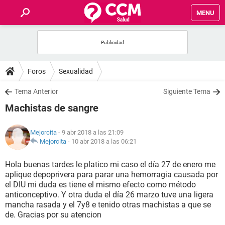
MENU
INICIO
FOROS
Foros
Sexualidad
SALUD
Tema Anterior
Siguiente Tema
Machistas de sangre
FAMILIA
Mejorcita
- 9 abr 2018 a las 21:09
NUTRICIÓN
Mejorcita
-
10 abr 2018 a las 06:21
Hola buenas tardes le platico mi caso el día 27 de enero me
BIENESTAR
aplique depoprivera para parar una hemorragia causada por
el DIU mi duda es tiene el mismo efecto como método
SEXUALIDAD
anticonceptivo. Y otra duda el día 26 marzo tuve una ligera
mancha rasada y el 7y8 e tenido otras machistas a que se
de. Gracias por su atencion
GLOSARIO