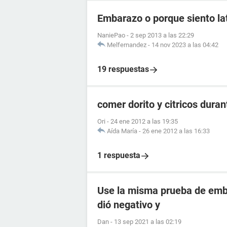
Embarazo o porque siento lat
NaniePao
-
2 sep 2013 a las 22:29
Melfernandez
-
14 nov 2023 a las 04:42
19 respuestas
comer dorito y citricos dura
Ori
-
24 ene 2012 a las 19:35
Aída María
-
26 ene 2012 a las 16:33
1 respuesta
Use la misma prueba de emba
dió negativo y
Dan
-
13 sep 2021 a las 02:19