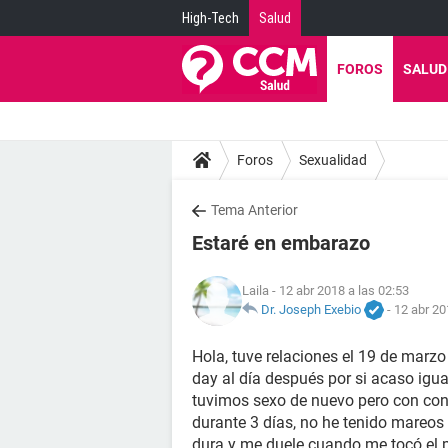
High-Tech
Salud
FOROS
SALUD
Foros
Sexualidad
Tema Anterior
Estaré en embarazo
Laila
- 12 abr 2018 a las 02:53
Dr. Joseph Exebio
-
12 abr 20
Hola, tuve relaciones el 19 de marzo
day al día después por si acaso igual
tuvimos sexo de nuevo pero con cond
durante 3 días, no he tenido mareos 
dura y me duele cuando me tocó el 