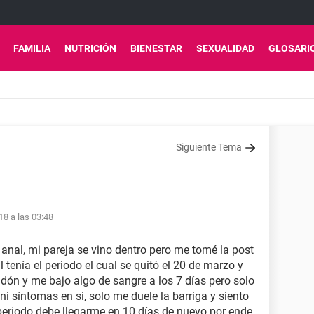
FAMILIA
NUTRICIÓN
BIENESTAR
SEXUALIDAD
GLOSARI
Siguiente Tema
18 a las 03:48
 anal, mi pareja se vino dentro pero me tomé la post
 tenía el periodo el cual se quitó el 20 de marzo y
ón y me bajo algo de sangre a los 7 días pero solo
ni síntomas en si, solo me duele la barriga y siento
periodo debe llegarme en 10 días de nuevo por ende