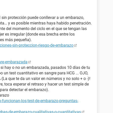
 sin protección puede conllevar a un embarazo,
uta… y es posible mientras haya habido penetración.
nte del momento del ciclo en el que se tengan las
er es irregular (donde esa brecha entre los
s¨ es más pequeña).
ciones-sin-proteccion-riesgo-de-embarazo
tare-embarazada
a si hay o no un embarazada, pasados 10 días de tu
bo un test cuantitativo en sangre para HCG ... OJO,
 que te da un valor en números y no solo + o -)!
e, toca esperar el retraso y hacer un test simple de
para detectar el embarazo).
arazo
-funcionan-los-test-de-embarazo-preguntas-
bas-de-embarazo-cualitativas-o-cuantitativas