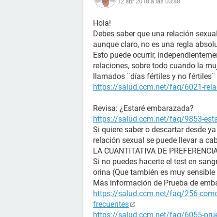
12 abr 2018 a las 03:48
Hola!
Debes saber que una relación sexual
aunque claro, no es una regla absol
Esto puede ocurrir, independienteme
relaciones, sobre todo cuando la muj
llamados ¨días fértiles y no fértile
https://salud.ccm.net/faq/6021-rela
Revisa: ¿Estaré embarazada?
https://salud.ccm.net/faq/9853-es
Si quiere saber o descartar desde y
relación sexual se puede llevar a ca
LA CUANTITATIVA DE PREFERENCIA (La
Si no puedes hacerte el test en sangr
orina (Que también es muy sensible 
Más información de Prueba de emb
https://salud.ccm.net/faq/256-como
frecuentes
https://salud.ccm.net/faq/6055-prue