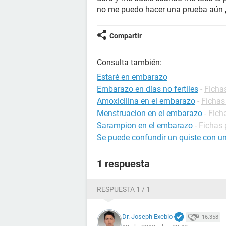
no me puedo hacer una prueba aún 
Compartir
Consulta también:
Estaré en embarazo
Embarazo en días no fertiles
-
Ficha
Amoxicilina en el embarazo
-
Fichas
Menstruacion en el embarazo
-
Fich
Sarampion en el embarazo
-
Fichas 
Se puede confundir un quiste con u
1 respuesta
RESPUESTA 1 / 1
Dr. Joseph Exebio
16.358