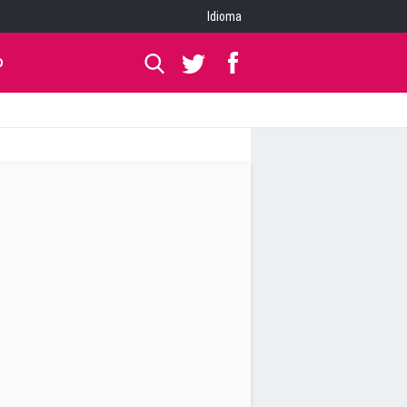
Idioma
O