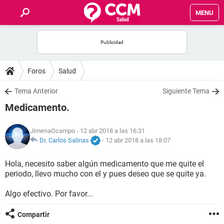
MENU
INICIO
FOROS
Foros
Salud
SALUD
Tema Anterior
Siguiente Tema
Medicamento.
FAMILIA
JimenaOcampo
- 12 abr 2018 a las 16:31
NUTRICIÓN
Dr. Carlos Salinas
-
12 abr 2018 a las 18:07
Hola, necesito saber algún medicamento que me quite el
BIENESTAR
periodo, llevo mucho con el y pues deseo que se quite ya.
SEXUALIDAD
Algo efectivo. Por favor...
Compartir
GLOSARIO