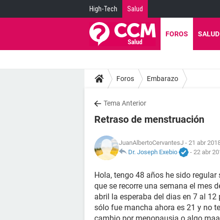
High-Tech
Salud
FOROS
SALUD
Foros
Embarazo
Tema Anterior
Retraso de menstruación
JuanAlbertoCervantesJ
- 21 abr 2018
Dr. Joseph Exebio
-
22 abr 20
Hola, tengo 48 años he sido regular
que se recorre una semana el mes de
abril la esperaba del dias en 7 al 1
sólo fue mancha ahora es 21 y no t
cambio por menopausia o algo maa