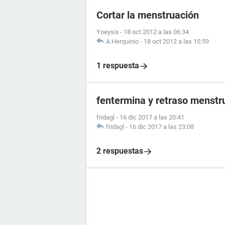
Cortar la menstruación
Yoeysix
-
18 oct 2012 a las 06:34
A.Herquinio
-
18 oct 2012 a las 15:59
1 respuesta
fentermina y retraso menstr
fridagl
-
16 dic 2017 a las 20:41
fridagl
-
16 dic 2017 a las 23:08
2 respuestas