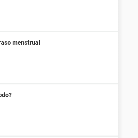
traso menstrual
iodo?