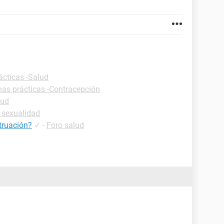
ácticas -Salud
has prácticas -Contracepción
lud
 sexualidad
truación?
✓
-
Foro salud