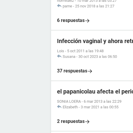
normita62
-
10 mar 2013 a las 03:27
pame
-
25 nov 2018 a las 21:27
6 respuestas
Infección vaginal y ahora re
Lois
-
5 oct 2011 a las 19:48
Susana
-
30 oct 2023 a las 06:50
37 respuestas
el papanicolau afecta el per
SONIA LOERA
-
6 mar 2013 a las 22:29
Elizabeth
-
3 mar 2021 a las 00:55
2 respuestas