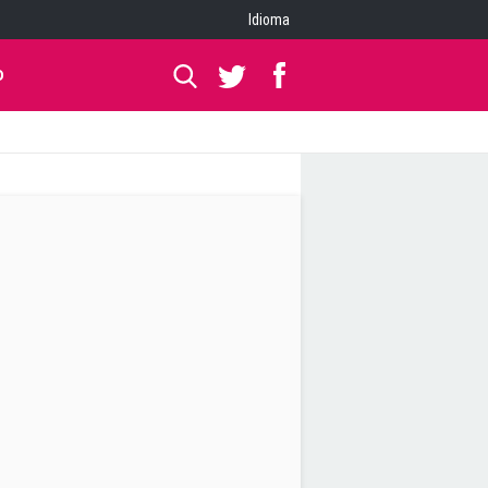
Idioma
O