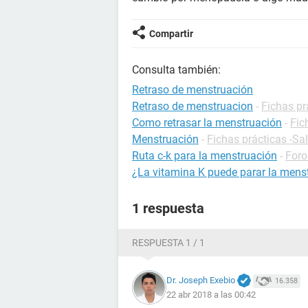
Compartir
Consulta también:
Retraso de menstruación
Retraso de menstruacion
-
Fichas pr
Como retrasar la menstruación
-
Fic
Menstruación
-
Fichas prácticas -Sa
Ruta c-k para la menstruación
-
Foro
¿La vitamina K puede parar la mens
1 respuesta
RESPUESTA 1 / 1
Dr. Joseph Exebio
16.358
22 abr 2018 a las 00:42