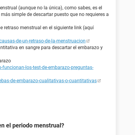
enstrual (aunque no la única), como sabes, es el
y más simple de descartar puesto que no requieres a
retraso menstrual en el siguiente link (aquí
causas-de-un-retraso-de-la-menstruacion
ntitativa en sangre para descartar el embarazo y
arazo
-funcionan-los-test-de-embarazo-preguntas-
bas-de-embarazo-cualitativas-o-cuantitativas
en el periodo menstrual?