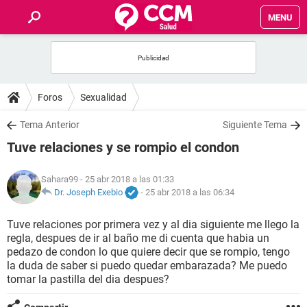
MENU
INICIO
FOROS
Foros
Sexualidad
SALUD
Tema Anterior
Siguiente Tema
Tuve relaciones y se rompio el condon
FAMILIA
Sahara99
- 25 abr 2018 a las 01:33
NUTRICIÓN
Dr. Joseph Exebio
-
25 abr 2018 a las 06:34
Tuve relaciones por primera vez y al dia siguiente me llego la
BIENESTAR
regla, despues de ir al baño me di cuenta que habia un
pedazo de condon lo que quiere decir que se rompio, tengo
SEXUALIDAD
la duda de saber si puedo quedar embarazada? Me puedo
tomar la pastilla del dia despues?
GLOSARIO