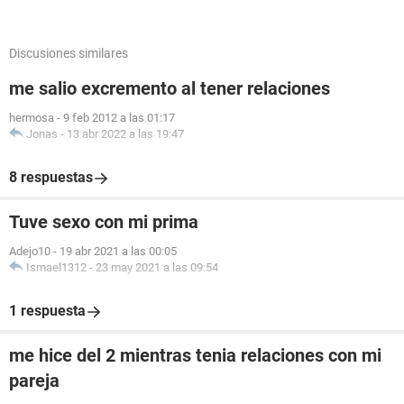
Discusiones similares
me salio excremento al tener relaciones
hermosa
-
9 feb 2012 a las 01:17
Jonas
-
13 abr 2022 a las 19:47
8 respuestas
Tuve sexo con mi prima
Adejo10
-
19 abr 2021 a las 00:05
Ismael1312
-
23 may 2021 a las 09:54
1 respuesta
me hice del 2 mientras tenia relaciones con mi
pareja