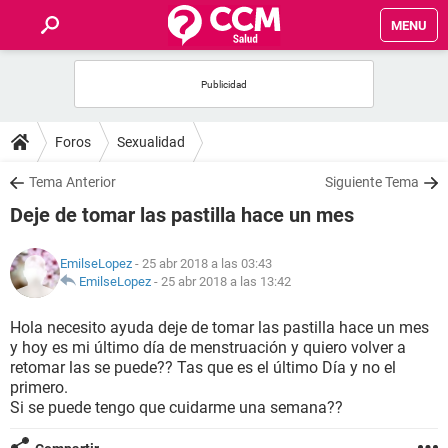
MENU
INICIO
FOROS
Foros
Sexualidad
SALUD
Tema Anterior
Siguiente Tema
Deje de tomar las pastilla hace un mes
FAMILIA
EmilseLopez
- 25 abr 2018 a las 03:43
NUTRICIÓN
EmilseLopez
-
25 abr 2018 a las 13:42
Hola necesito ayuda deje de tomar las pastilla hace un mes
BIENESTAR
y hoy es mi último día de menstruación y quiero volver a
retomar las se puede?? Tas que es el último Día y no el
SEXUALIDAD
primero.
Si se puede tengo que cuidarme una semana??
GLOSARIO