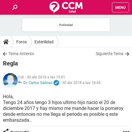
MENU
INICIO
FOROS
Foros
Esterilidad
SALUD
Tema Anterior
Siguiente Tema
Regla
FAMILIA
Yuli
- 30 abr 2018 a las 15:01
NUTRICIÓN
Dr. Carlos Salinas
-
30 abr 2018 a las 18:45
Hola,
BIENESTAR
Tengo 24 años tengo 3 hijos ultimo hijo nacio el 20 de
diciembre 2017 y hay mismo me mande hacer la pomeroy
SEXUALIDAD
desde entonces no me llega el periodo es posible q este
embarazada..
GLOSARIO