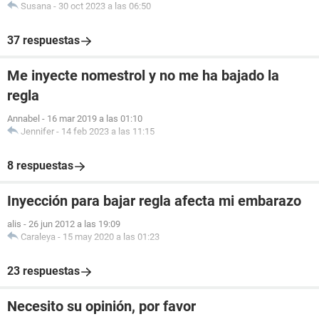
Susana
-
30 oct 2023 a las 06:50
37 respuestas
Me inyecte nomestrol y no me ha bajado la
regla
Annabel
-
16 mar 2019 a las 01:10
Jennifer
-
14 feb 2023 a las 11:15
8 respuestas
Inyección para bajar regla afecta mi embarazo
alis
-
26 jun 2012 a las 19:09
Caraleya
-
15 may 2020 a las 01:23
23 respuestas
Necesito su opinión, por favor