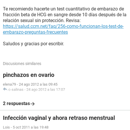
Te recomiendo hacerte un test cuantitativo de embarazo de
fracción beta de HCG en sangre desde 10 días después de la
relación sexual sin protección. Revisa:
https://salud.ccm.net/faq/256-como-funcionan-los-test-de-
embarazo-preguntas-frecuentes
Saludos y gracias por escribir.
Discusiones similares
pinchazos en ovario
elena79
-
24 ago 2012 a las 09:45
c-salinas
-
24 ago 2012 a las 17:07
2 respuestas
Infección vaginal y ahora retraso menstrual
Lois
-
5 oct 2011 a las 19:48