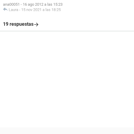
ana00051
-
16 ago 2012 a las 15:23
Laura
-
15 nov 2021 a las 18:25
19 respuestas