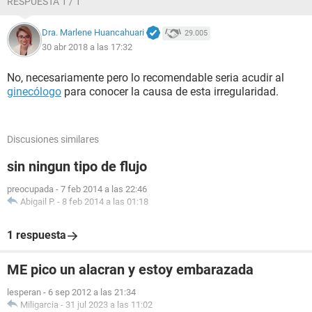
RESPUESTA 1 / 1
Dra. Marlene Huancahuari
29.005
30 abr 2018 a las 17:32
No, necesariamente pero lo recomendable seria acudir al
ginecólogo
para conocer la causa de esta irregularidad.
Discusiones similares
sin ningun tipo de flujo
preocupada
-
7 feb 2014 a las 22:46
Abigail P.
-
8 feb 2014 a las 01:18
1 respuesta
ME pico un alacran y estoy embarazada
lesperan
-
6 sep 2012 a las 21:34
Miligarcia
-
31 jul 2023 a las 11:02