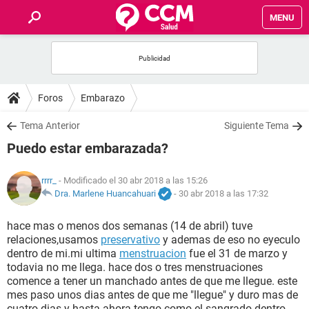
MENU
INICIO
FOROS
Foros
Embarazo
SALUD
Tema Anterior
Siguiente Tema
Puedo estar embarazada?
FAMILIA
rrrr_
- Modificado el 30 abr 2018 a las 15:26
NUTRICIÓN
Dra. Marlene Huancahuari
-
30 abr 2018 a las 17:32
hace mas o menos dos semanas (14 de abril) tuve
BIENESTAR
relaciones,usamos
preservativo
y ademas de eso no eyeculo
dentro de mi.mi ultima
menstruacion
fue el 31 de marzo y
SEXUALIDAD
todavia no me llega. hace dos o tres menstruaciones
comence a tener un manchado antes de que me llegue. este
mes paso unos dias antes de que me "llegue" y duro mas de
GLOSARIO
cuatro dias y hasta ahora tengo como el sangrado dentro