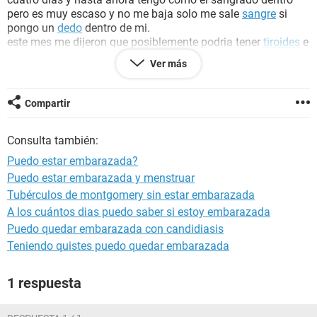
pero es muy escaso y no me baja solo me sale
sangre
si
pongo un
dedo
dentro de mi.
este mes me dijeron que posiblemente podria tener
tiroides
e
hice mucho ejercicio eso puede afectar mi menstruacion? o
Ver más
estoy embarazada? (mis ciclos menstruales duran entre 21 y
28 dias)
Compartir
Consulta también:
Puedo estar embarazada?
Puedo estar embarazada y menstruar
Tubérculos de montgomery sin estar embarazada
A los cuántos dias puedo saber si estoy embarazada
Puedo quedar embarazada con candidiasis
Teniendo quistes puedo quedar embarazada
1 respuesta