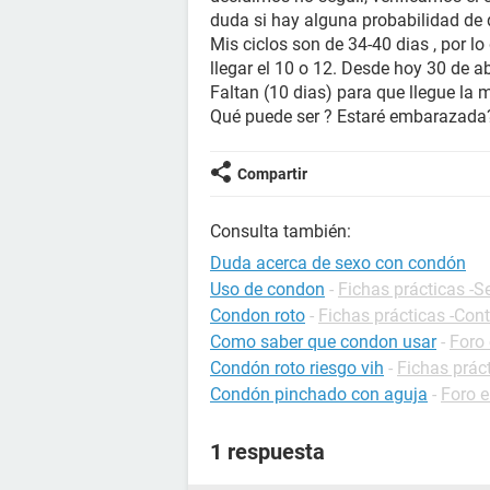
duda si hay alguna probabilidad de
Mis ciclos son de 34-40 dias , por l
llegar el 10 o 12. Desde hoy 30 de a
Faltan (10 dias) para que llegue la 
Qué puede ser ? Estaré embarazada
Compartir
Consulta también:
Duda acerca de sexo con condón
Uso de condon
-
Fichas prácticas -S
Condon roto
-
Fichas prácticas -Con
Como saber que condon usar
-
Foro
Condón roto riesgo vih
-
Fichas prác
Condón pinchado con aguja
-
Foro 
1 respuesta