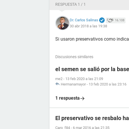
RESPUESTA 1 / 1
Dr. Carlos Salinas
16.108
30 abr 2018 a las 19:38
Si usaron preservativos como indica
Discusiones similares
el semen se salió por la ba
me2
-
13 feb 2020 a las 21:09
Hermanamayor
-
13 feb 2020 a las 23:16
1 respuesta
El preservativo se resbalo ha
Caro_f84
-
6 mar 2016 a las 21:35