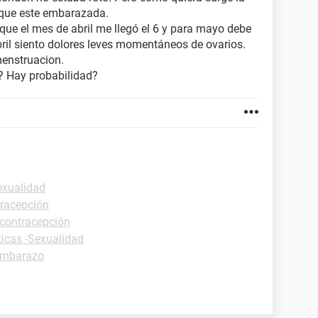
 que este embarazada.
o que el mes de abril me llegó el 6 y para mayo debe
bril siento dolores leves momentáneos de ovarios.
menstruacion.
? Hay probabilidad?
exualidad
tracepción
 contracepción
ticas -Sexualidad
embarazo