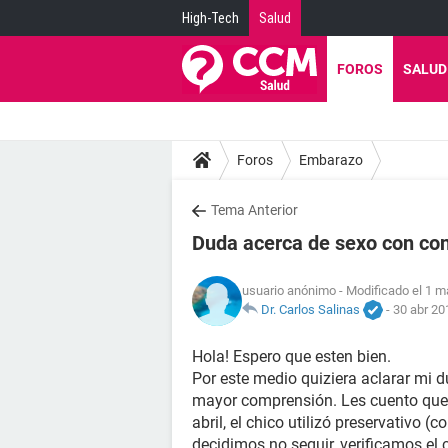
High-Tech
Salud
FOROS
SALUD
Foros
Embarazo
Tema Anterior
Duda acerca de sexo con co
usuario anónimo
- Modificado el 1 m
Dr. Carlos Salinas
-
30 abr 20
Hola! Espero que esten bien.
Por este medio quiziera aclarar mi 
mayor comprensión. Les cuento que t
abril, el chico utilizó preservativo (
decidimos no seguir, verificamos el