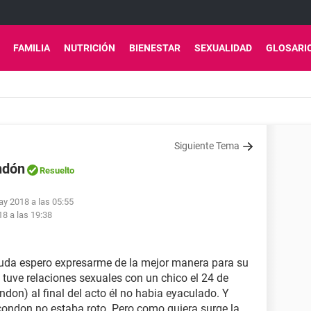
FAMILIA
NUTRICIÓN
BIENESTAR
SEXUALIDAD
GLOSARI
Siguiente Tema
ndón
Resuelto
ay 2018 a las 05:55
18 a las 19:38
duda espero expresarme de la mejor manera para su
uve relaciones sexuales con un chico el 24 de
condon) al final del acto él no habia eyaculado. Y
 condon no estaba roto. Pero como quiera surge la