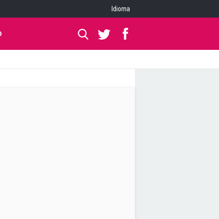
Idioma
O