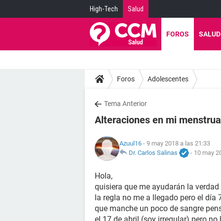
High-Tech
Salud
FOROS
SALUD
Foros
Adolescentes
Tema Anterior
Alteraciones en mi menstrua
Azuul16
- 9 may 2018 a las 21:33
Dr. Carlos Salinas
-
10 may 20
Hola,
quisiera que me ayudarán la verdad
la regla no me a llegado pero el día 
que manche un poco de sangre pensé
el 17 de abril (soy irregular) pero no