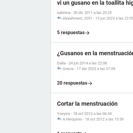
vi un gusano en la toallita hi
sabriina
-
30 dic 2011 a las 20:25
elyaahmero_2051
-
13 jun 2023 a las 22:5
5 respuestas
¿Gusanos en la menstruació
Dalia
-
24 jun 2014 a las 22:08
Grecia
-
17 abr 2022 a las 07:09
20 respuestas
Cortar la menstruación
Yoeysix
-
18 oct 2012 a las 06:34
A.Herquinio
-
18 oct 2012 a las 15:59