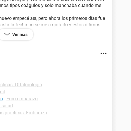
 unos tipos coágulos y solo manchaba cuando me
nuevo empecé así, pero ahora los primeros días fue
hasta la fecha no se me a quitado y estos últimos
e unos días me dieron unos piquetes en un ovario, la
Ver más
a toalla sanitaria el sangrado es muy poco pero si
dría estar pasando, por favor.
cticas -Oftalmología
lud
ón
-
Foro embarazo
 salud
as prácticas -Embarazo