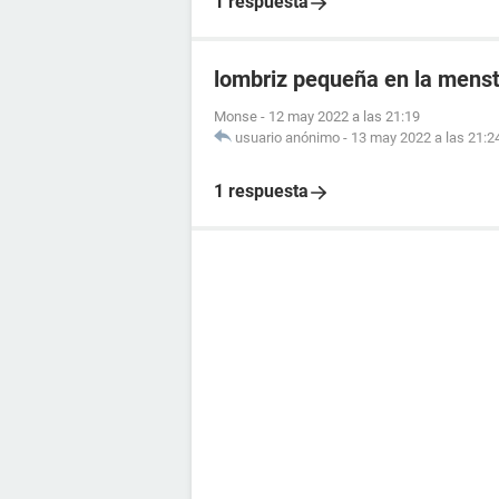
1 respuesta
lombriz pequeña en la mens
Monse
-
12 may 2022 a las 21:19
usuario anónimo
-
13 may 2022 a las 21:2
1 respuesta