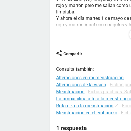
rojo y marrón pero me salían como
limpiaba.
Y ahora el día martes 1 de mayo de 
rojo y marrón igual con coágulos y 
días el color sé a vuelto rosa y hac
diferencia ahora es que me pongo un
mancho más que la vez pasada.
Me podrian decir que es lo que me po
Compartir
Consulta también:
Alteraciones en mi menstruación
Alteraciones de la visión
-
Fichas prá
Menstruación
-
Fichas prácticas -Sa
La amoxicilina altera la menstruaci
Ruta c-k en la menstruación
✓
-
Foro
Menstruacion en el embarazo
-
Fich
1 respuesta