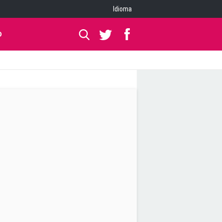
Idioma
O