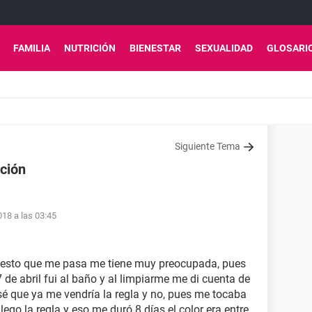
FAMILIA
NUTRICIÓN
BIENESTAR
SEXUALIDAD
GLOSARI
Siguiente Tema
ción
18 a las 03:45
 esto que me pasa me tiene muy preocupada, pues
7 de abril fui al baño y al limpiarme me di cuenta de
 que ya me vendría la regla y no, pues me tocaba
 llego la regla y eso me duró 8 días el color era entre