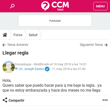
MENU
INICIO
FOROS
Foros
Salud
SALUD
Tema Anterior
Siguiente Tema
Llegar regla
FAMILIA
Dianaduque
- Modificado el 10 may 2018 a las 16:01
NUTRICIÓN
Dr. Joseph Exebio
-
11 may 2018 a las 01:40
Hola,
BIENESTAR
Quiero saber que puedo hacer para q me baje la regla.. ya
que no estoy embarazada y hace dos meses no me llega
SEXUALIDAD
Compartir
GLOSARIO