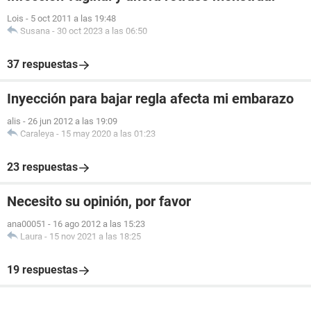
Lois
-
5 oct 2011 a las 19:48
Susana
-
30 oct 2023 a las 06:50
37 respuestas
Inyección para bajar regla afecta mi embarazo
alis
-
26 jun 2012 a las 19:09
Caraleya
-
15 may 2020 a las 01:23
23 respuestas
Necesito su opinión, por favor
ana00051
-
16 ago 2012 a las 15:23
Laura
-
15 nov 2021 a las 18:25
19 respuestas