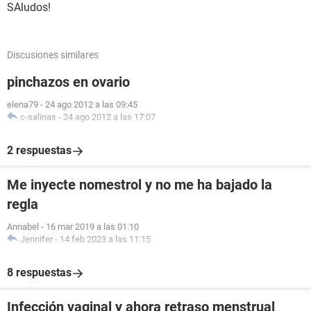
SAludos!
Discusiones similares
pinchazos en ovario
elena79
-
24 ago 2012 a las 09:45
c-salinas
-
24 ago 2012 a las 17:07
2 respuestas
Me inyecte nomestrol y no me ha bajado la
regla
Annabel
-
16 mar 2019 a las 01:10
Jennifer
-
14 feb 2023 a las 11:15
8 respuestas
Infección vaginal y ahora retraso menstrual