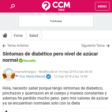
MENU
INICIO
FOROS
Foros
Salud
SALUD
Tema Anterior
Siguiente Tema
Síntomas de diabético pero nivel de azúcar
FAMILIA
normal
Resuelto
NUTRICIÓN
manuelmaigua
- Modificado el 14 may 2018 a las 06:53
Dra. Marta Marnet
-
12 may 2018 a las 18:58
BIENESTAR
Hola, necesito saber porque tengo síntomas de diabetico,
pinchazon y quemazon en el cuerpo y mareos constantes y
SEXUALIDAD
ademas he perdido mucho peso. pero mis valores de azúcar
ya se encuentran normales solo con la dieta
GLOSARIO