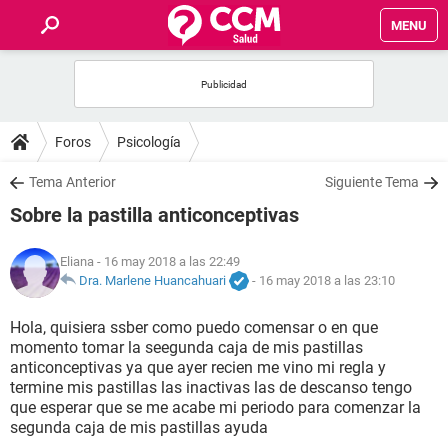
MENU
INICIO
FOROS
Foros
Psicología
SALUD
Tema Anterior
Siguiente Tema
Sobre la pastilla anticonceptivas
FAMILIA
Eliana
- 16 may 2018 a las 22:49
NUTRICIÓN
Dra. Marlene Huancahuari
-
16 may 2018 a las 23:10
Hola, quisiera ssber como puedo comensar o en que
BIENESTAR
momento tomar la seegunda caja de mis pastillas
anticonceptivas ya que ayer recien me vino mi regla y
SEXUALIDAD
termine mis pastillas las inactivas las de descanso tengo
que esperar que se me acabe mi periodo para comenzar la
segunda caja de mis pastillas ayuda
GLOSARIO