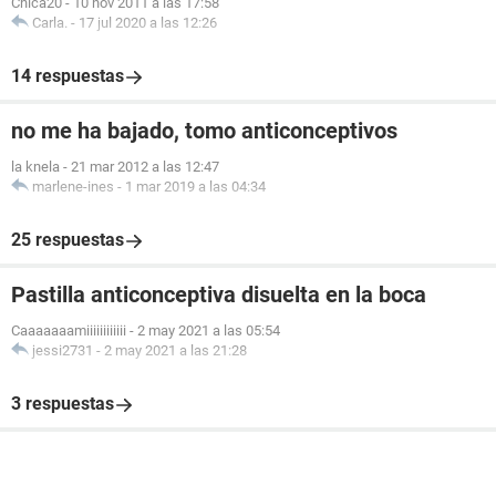
Chica20
-
10 nov 2011 a las 17:58
Carla.
-
17 jul 2020 a las 12:26
14 respuestas
no me ha bajado, tomo anticonceptivos
la knela
-
21 mar 2012 a las 12:47
marlene-ines
-
1 mar 2019 a las 04:34
25 respuestas
Pastilla anticonceptiva disuelta en la boca
Caaaaaaamiiiiiiiiiiii
-
2 may 2021 a las 05:54
jessi2731
-
2 may 2021 a las 21:28
3 respuestas